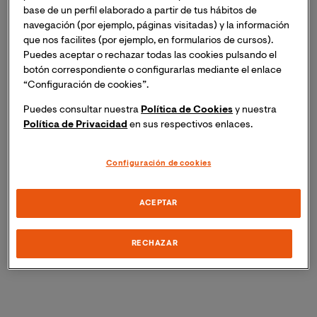
Este protagonismo femenino en la producción y
base de un perfil elaborado a partir de tus hábitos de
divulgación de conocimiento se expresa a la
navegación (por ejemplo, páginas visitadas) y la información
perfección en la participación que tiene
VIU en The
que nos facilites (por ejemplo, en formularios de cursos).
Conversation
, uno de los principales medios de
Puedes aceptar o rechazar todas las cookies pulsando el
divulgación de temática científica y académica en
botón correspondiente o configurarlas mediante el enlace
español. De los 85 autores que han participado de
“Configuración de cookies”.
parte de la Universidad hasta el momento, 54 son
Puedes consultar nuestra
Política de Cookies
y nuestra
mujeres, y 5 de los 10 artículos más leídos de los
Política de Privacidad
en sus respectivos enlaces.
publicados por VIU, incluyendo
el más leído
, llevan
firma femenina.
Configuración de cookies
Por ello, y como una forma de celebrar esta
ACEPTAR
participación, hemos hecho una selección de 10
artículos con perspectiva femenina publicados por
autoras de VIU en The Conversation. Os invitamos a
RECHAZAR
leerlos y compartirlos.