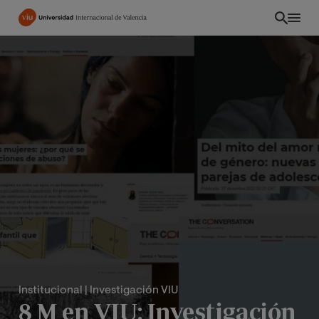
Pasar
al
contenido
principal
PE
Institucional
| Investigación VIU
8 M en VIU: Investigación