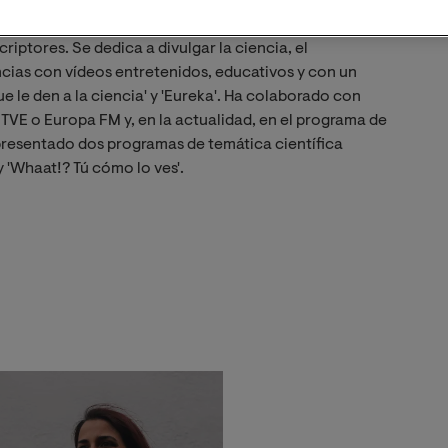
vulgadora científica en el canal de Youtube de La gata
iptores. Se dedica a divulgar la ciencia, el
cias con vídeos entretenidos, educativos y con un
e le den a la ciencia' y 'Eureka'. Ha colaborado con
VE o Europa FM y, en la actualidad, en el programa de
resentado dos programas de temática científica
 'Whaat!? Tú cómo lo ves'.