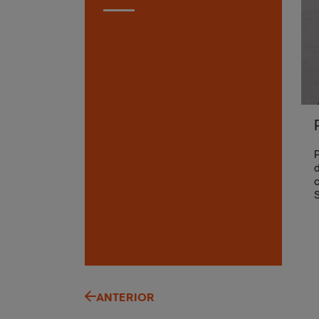
P
d
c
S
ANTERIOR