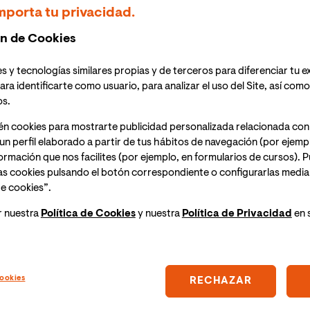
a 20:00h
(hora España peninsular), de
13:00h a 14:00h
mporta tu privacidad.
des y Comunicación
de VIU organiza la
Masterclass
n de Cookies
s y tecnologías similares propias y de terceros para diferenciar tu e
 del evento, recibirás un enlace para acceder a la
ara identificarte como usuario, para analizar el uso del Site, así com
os.
én cookies para mostrarte publicidad personalizada relacionada con
un perfil elaborado a partir de tus hábitos de navegación (por ejemp
nformación que nos facilites (por ejemplo, en formularios de cursos).
nciA en Femenino de la Maestría en Comunicación
as cookies pulsando el botón correspondiente o configurarlas median
a dar mayor visibilidad al papel preponderante de la
e cookies”.
de Ciencia y en este caso, a la divulgación masiva de la
r nuestra
Política de Cookies
y nuestra
Política de Privacidad
en 
ookies
RECHAZAR
luencer y youtuber como La Gata de Schrodinger.