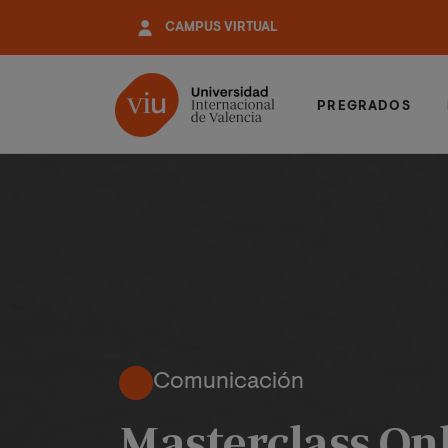
Pasar
CAMPUS VIRTUAL
al
contenido
principal
PREGRADOS
Comunicación
Masterclass Onl