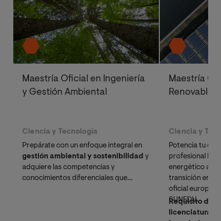
Maestría Oficial en Ingeniería
Maestría Ofi
y Gestión Ambiental
Renovables
Ciencia y Tecnología
Ciencia y Tec
Prepárate con un enfoque integral en
Potencia tu carr
gestión ambiental y sostenibilidad
y
profesional líd
adquiere las competencias y
energético a nive
conocimientos diferenciales que
transición energ
necesitas para dirigir iniciativas de
oficial europeo
control y mitigación de la
SUNEDU.
Requisito de a
contaminación.
licenciatura o t