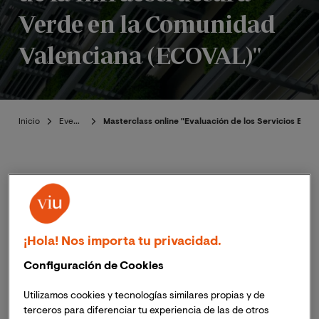
Verde en la Comunidad
Valenciana (ECOVAL)"
Inicio
Eventos
Masterclass online "Evaluación de los Servicios Eco
Introducción
¡Hola! Nos importa tu privacidad.
Publicado:
29/11/2023
|
Actualizado:
29/11/2023
Configuración de Cookies
El próximo 13 de diciembre a las 18:00h (hora España
Utilizamos cookies y tecnologías similares propias y de
peninsular) ;
12:00h (hora Perú)
, tendrá lugar la
terceros para diferenciar tu experiencia de las de otros