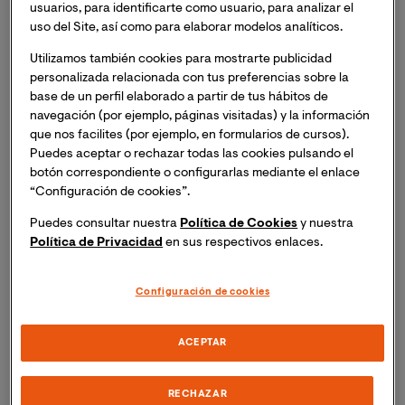
usuarios, para identificarte como usuario, para analizar el
masterclass online "Evaluación de los Servicios
uso del Site, así como para elaborar modelos analíticos.
Ecosistémicos de la Infraestructura Verde en la
Comunidad Valenciana (ECOVAL)".
Inscripción
Utilizamos también cookies para mostrarte publicidad
necesaria. Recibirás el mismo día del evento un
personalizada relacionada con tus preferencias sobre la
base de un perfil elaborado a partir de tus hábitos de
enlace para acceder a la sesión online.
navegación (por ejemplo, páginas visitadas) y la información
que nos facilites (por ejemplo, en formularios de cursos).
El cambio climático y la expansión urbana son dos de
Puedes aceptar o rechazar todas las cookies pulsando el
los mayores retos a los que se enfrentan las sociedades
botón correspondiente o configurarlas mediante el enlace
actuales. La gestión de la infraestructura verde ofrece
“Configuración de cookies”.
una oportunidad integral para hacer frente a estos
Puedes consultar nuestra
Política de Cookies
y nuestra
retos a través de sus servicios ecosistémicos:
Política de Privacidad
en sus respectivos enlaces.
aprovisionamiento (agroalimentación), regulación
(confort térmico, control del agua de lluvia), soporte
Configuración de cookies
de hábitat (conservación de la conectividad de
hábitats) y culturales (salud mental y física). En este
contexto, el seminario se centrará en presentar los
ACEPTAR
resultados del proyecto ECOVAL, desarrollado durante
los 2 últimos años por el grupo de investigación
RECHAZAR