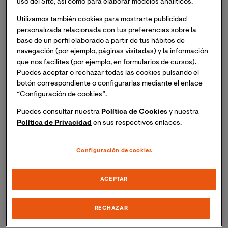
uso del Site, así como para elaborar modelos analíticos.
la Masterclass online "Autocontrol y resolución de
conflictos en la adolescencia".
Inscripción necesaria.
Utilizamos también cookies para mostrarte publicidad
personalizada relacionada con tus preferencias sobre la
Recibirás el mismo día del evento un enlace para
base de un perfil elaborado a partir de tus hábitos de
acceder a la sesión online.
navegación (por ejemplo, páginas visitadas) y la información
que nos facilites (por ejemplo, en formularios de cursos).
Es esencial el autodominio, la capacidad de anticipar,
Puedes aceptar o rechazar todas las cookies pulsando el
de elaborar, de buscar alternativas, de dar respuesta a
botón correspondiente o configurarlas mediante el enlace
las preguntas y a la incertidumbre, de aceptar la
“Configuración de cookies”.
frustración, de diferir gratificaciones, de usar el
Puedes consultar nuestra
Política de Cookies
y nuestra
lenguaje y el sentido del humor, de compadecerse, de
Política de Privacidad
en sus respectivos enlaces.
sentirse concernido, de utilizar el perdón.
En esta
Masterclass se ahondará en cómo se pueden conseguir
Configuración de cookies
estos elementos que hacen del ser humano, persona,
que tratan de valores éticos y morales, que entienden
que más allá de normas y leyes está el comportamiento
ACEPTAR
cívico y la conciencia individual.
RECHAZAR
Ponente