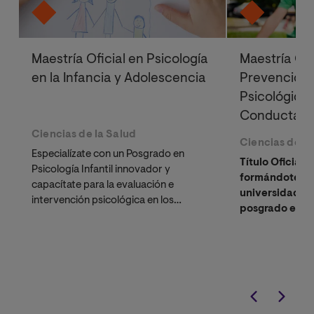
Maestría Oficial en Psicología
Maestría Ofi
en la Infancia y Adolescencia
Prevención 
Psicológica
Conducta en
Ciencias de la Salud
Ciencias de la
Especialízate con un Posgrado en
Título Oficial 
Psicología Infantil innovador y
formándote en
capacítate para la evaluación e
universidad on
intervención psicológica en los
posgrado enfo
trastornos más comunes.
prevención de 
comportamient