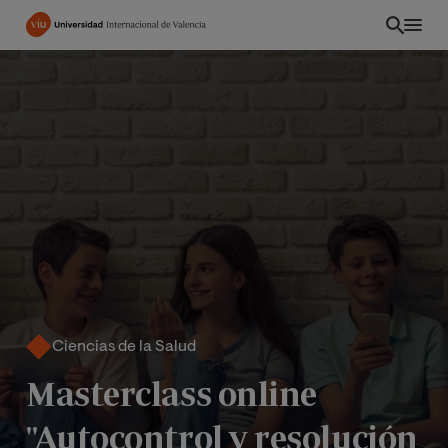
Pasar
al
contenido
principal
Ciencias de la Salud
PE
Masterclass online
"Autocontrol y resolución