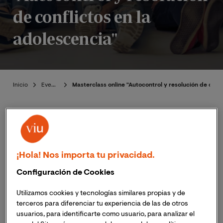
de conflictos en la
adolescencia"
Inicio
Eventos
Masterclass online "Autocontrol y resolución de confl
Presentación
¡Hola! Nos importa tu privacidad.
Publicado:
22/03/2023
|
Actualizado:
06/11/2023
Configuración de Cookies
Utilizamos cookies y tecnologías similares propias y de
terceros para diferenciar tu experiencia de las de otros
El próximo 29 de marzo de 2023, a las 18:00h (hora
usuarios, para identificarte como usuario, para analizar el
España peninsular) ;
11:00h (hora Perú)
, tendrá lugar