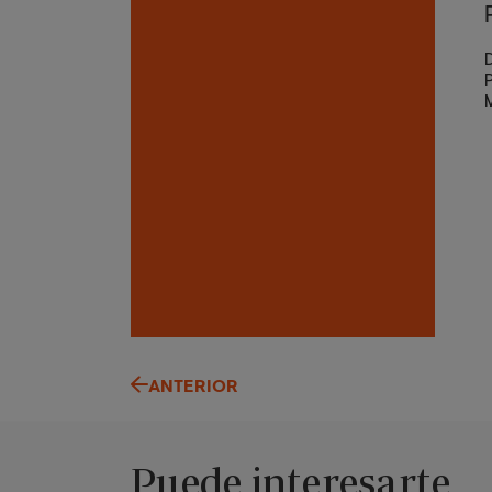
D
P
M
ANTERIOR
Puede interesarte