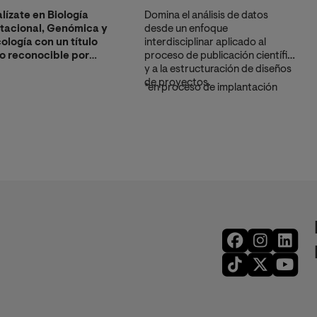
lízate en Biología
Domina el análisis de datos
acional, Genómica y
desde un enfoque
logía con un título
interdisciplinar aplicado al
o reconocible por
proceso de publicación científica
U.
y a la estructuración de diseños
de proyectos.
*en proceso de implantación