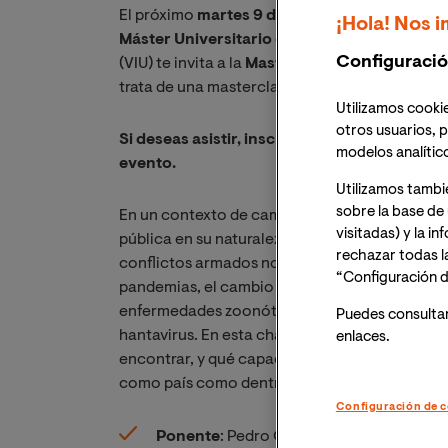
El próximo
martes 9 de junio de 2026 a las 1
¡Hola! Nos i
Máster Universitario en Epidemiología y Sal
Configuració
(VIU) te invita a la
Masterclass Online: “Amena
trata de una masterclass online que se imparti
Utilizamos cookie
otros usuarios, p
Si deseas asistir, inscríbete y recibirás un e
modelos analític
evento.
Utilizamos tambi
sobre la base de 
En un contexto de cambios económicos, político
visitadas) y la i
pública en su naturaleza, duración y capacid
rechazar todas l
conflictos armados nos hacen más vulnerables 
“Configuración d
pandemias, el cambio climático modifica los ec
enfermedades zoonóticas son una realidad cad
Puedes consulta
hantavirus. En esta charla vamos a analizar c
enlaces.
encontrar, y qué capacidades de prevención, 
como país como dentro del contexto global.
Configuración de c
Ponente
: Pedro Gullón Tosio. Director G