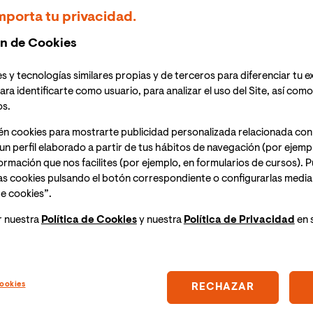
8:00h
(hora peninsular de España),
11:00h
(hora Perú), el
mporta tu privacidad.
ud Pública
de la Universidad Internacional de Valencia
n de Cookies
zas de salud pública en el siglo XXI en España”.
Se
rá a través de Blackboard.
s y tecnologías similares propias y de terceros para diferenciar tu e
ara identificarte como usuario, para analizar el uso del Site, así com
nlace para acceder a la sesión el mismo día del
os.
én cookies para mostrarte publicidad personalizada relacionada con
un perfil elaborado a partir de tus hábitos de navegación (por ejemp
s, ambientales y sociales, los riesgos de la salud
nformación que nos facilites (por ejemplo, en formularios de cursos).
ad de preparación y respuesta van cambiando. Los
as cookies pulsando el botón correspondiente o configurarlas median
a emergencias de salud de todo tipo, incluidas las
e cookies”.
osistemas y nos expone a riesgos diferentes, y las
a vez más frecuente como se ve en crisis como la del
r nuestra
Política de Cookies
y nuestra
Política de Privacidad
en 
uáles son los principales riesgos que nos podemos
preparación y respuesta tenemos que afrontar tanto
ookies
RECHAZAR
eneral de Salud Pública y Equidad en Salud, Ministerio