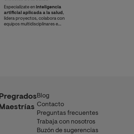
Especialízate en
inteligencia
artificial aplicada a la salud
,
lidera proyectos, colabora con
equipos multidisciplinares e
impulsa la transformación digital
del sector sanitario.
Blog
Pregrados
Contacto
Maestrías
Preguntas frecuentes
Trabaja con nosotros
Buzón de sugerencias