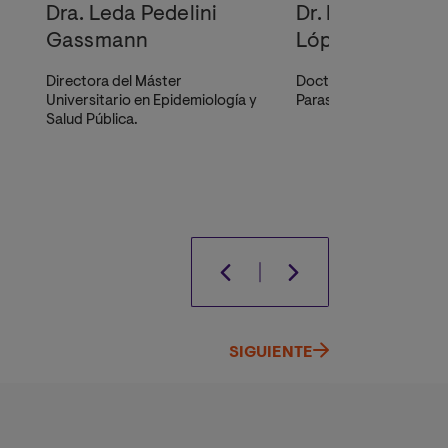
Dra. Leda Pedelini
Dr. Raimundo S
Gassmann
López-Peñalver
Directora del Máster
Doctor Cum Laude en
Universitario en Epidemiología y
Parasitología Humana 
Salud Pública.
SIGUIENTE