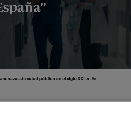
 España”
Amenazas de salud pública en el siglo XXI en España”
/2026