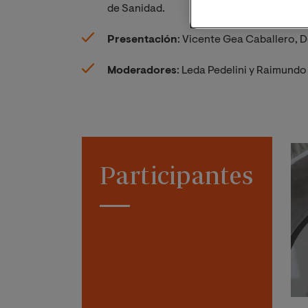
de Sanidad.
Presentación
: Vicente Gea Caballero, D
Moderadores
: Leda Pedelini y Raimund
Participantes