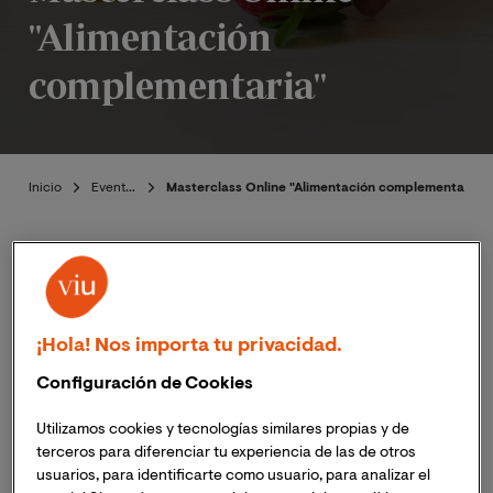
"Alimentación
complementaria"
Inicio
Eventos
Masterclass Online "Alimentación complementaria"
Presentación
¡Hola! Nos importa tu privacidad.
Publicado:
21/03/2022
|
Actualizado:
06/11/2023
Configuración de Cookies
Utilizamos cookies y tecnologías similares propias y de
terceros para diferenciar tu experiencia de las de otros
El próximo 6 de abril de 2022 a las 19:00h (hora España
usuarios, para identificarte como usuario, para analizar el
peninsular); 12:00h (hora Perú) tendrá lugar la