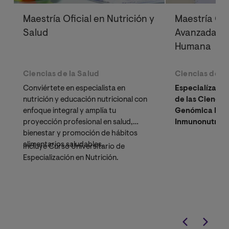
Maestría Oficial en Nutrición y
Maestría Ofi
Salud
Avanzadas de
Humana
Ciencias de la Salud
Ciencias de la
Conviértete en especialista en
Especialízate 
nutrición y educación nutricional con
de las Ciencias
enfoque integral y amplía tu
Genómica Nutr
proyección profesional en salud,
Inmunonutrici
bienestar y promoción de hábitos
Funcionales. I
alimentarios saludables.
cambia vidas.
Incluye Curso Universitario de
Especialización en Nutrición.