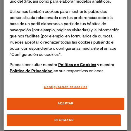
uso del Site, así como para elaborar modelos analíticos.
masterclass online "Alimentación complementaria".
I
nscripción necesaria. Recibirás un email con el
Utilizamos también cookies para mostrarte publicidad
enlace de la masterclass el mismo día del evento.
personalizada relacionada con tus preferencias sobre la
base de un perfil elaborado a partir de tus hábitos de
navegación (por ejemplo, páginas visitadas) y la información
Durante décadas la alimentación infantil ha estado
que nos facilites (por ejemplo, en formularios de cursos).
sometida a absurdas reglas sin ninguna base científica:
Puedes aceptar o rechazar todas las cookies pulsando el
calendarios, horarios, cantidades (siempre exageradas)
botón correspondiente o configurarlas mediante el enlace
y comidas monográficas (cereales, verdura o fruta en
“Configuración de cookies”.
lugar de desayuno, comida, merienda…). En esta
Puedes consultar nuestra
Política de Cookies
y nuestra
masterclass abordaremos la alimentación libre, lo
Política de Privacidad
en sus respectivos enlaces.
mismo que comen los padres, sin triturar, sin jamás
obligar ni insistir, permitiendo que el niño coma con su
Configuración de cookies
propia mano la cantidad que quiera.
Ponente
ACEPTAR
Carlos González Rodríguez
RECHAZAR
Pediatra. Presidente de ACPAM, Asociación Catalana