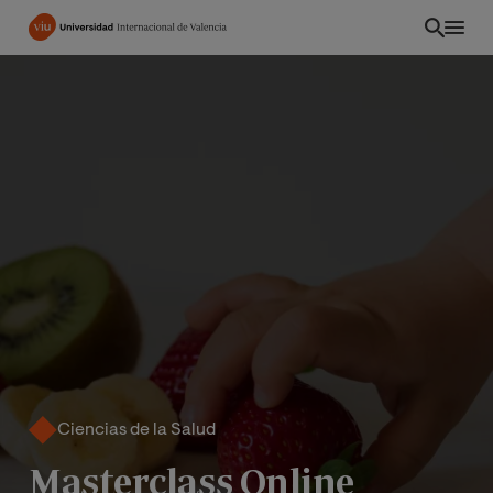
Pasar
al
contenido
principal
PE
Ciencias de la Salud
Masterclass Online