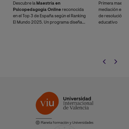
Descubre la
Maestría en
Primera maestrí
Psicopedagogía Online
reconocida
mediación esco
en el Top 3 de España según el Ranking
de resolución de
El Mundo 2025. Un programa diseñado
educativo
específicamente para docentes y
psicólogos en Perú que buscan
ascender en la
Carrera Pública
Magisterial
o potenciar su perfil
profesional en el sector privado
peruano.