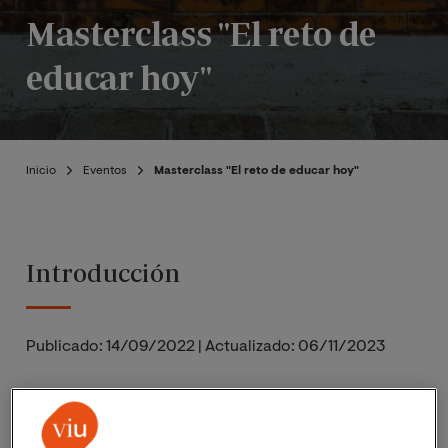
Masterclass "El reto de
educar hoy"
Inicio
Eventos
Masterclass "El reto de educar hoy"
Introducción
Publicado:
14/09/2022
|
Actualizado:
06/11/2023
El próximo 18 de octubre de 2022, a las 19:00h (hora
España peninsular) ;
12:00h (hora Perú)
, tendrá lugar la