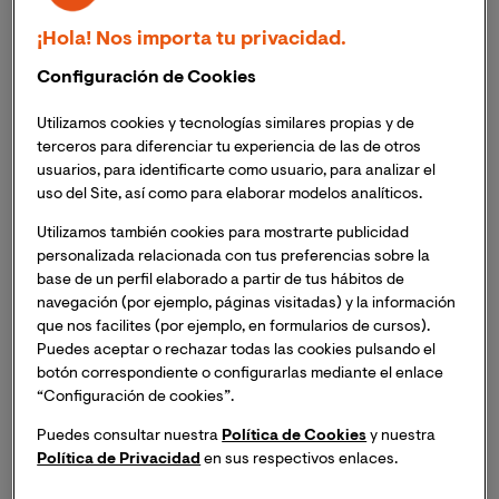
Masterclass online "El reto de educar hoy".
Inscripción
¡Hola! Nos importa tu privacidad.
necesaria
. Recibirás el mismo día del evento un enlace
para acceder a la sesión online.
Configuración de Cookies
Utilizamos cookies y tecnologías similares propias y de
En la actualidad han aparecido muchos casos de
terceros para diferenciar tu experiencia de las de otros
violencia filio parental, de hijos y de hijas hacia sus
usuarios, para identificarte como usuario, para analizar el
progenitores. Después de su paso por el programa
uso del Site, así como para elaborar modelos analíticos.
Hermano Mayor,
Pedro García Aguado
comparte los
aprendizajes extraídos de esa experiencia
Utilizamos también cookies para mostrarte publicidad
personalizada relacionada con tus preferencias sobre la
educativa/televisiva y comparte consejos sobre
base de un perfil elaborado a partir de tus hábitos de
educación que ayudarán a la audiencia a conocer qué
navegación (por ejemplo, páginas visitadas) y la información
modelos educativos son más adecuados para evitar los
que nos facilites (por ejemplo, en formularios de cursos).
comportamientos de tiranía dentro del ámbito del
Puedes aceptar o rechazar todas las cookies pulsando el
hogar.
botón correspondiente o configurarlas mediante el enlace
“Configuración de cookies”.
Ponente
Puedes consultar nuestra
Política de Cookies
y nuestra
Política de Privacidad
en sus respectivos enlaces.
Pedro García Aguado
, fue medalla de oro de
waterpolo en los
Juegos Olímpicos de Atlanta 1996
, es