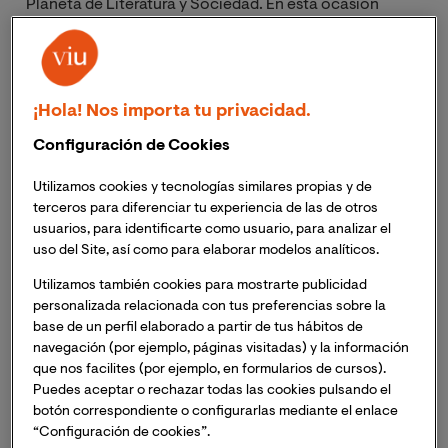
Planeta de Literatura y Sociedad. En esta ocasión
conversaremos sobre un clásico de la literatura del
siglo XX:
Tiempo de silencio, del escritor Luis Martín-
Santos, por el centenario de su nacimiento
.
¡Hola! Nos importa tu privacidad.
Inscripción necesaria. Recibirás el mismo día del
Configuración de Cookies
evento un enlace para acceder a la sesión.
Utilizamos cookies y tecnologías similares propias y de
terceros para diferenciar tu experiencia de las de otros
usuarios, para identificarte como usuario, para analizar el
uso del Site, así como para elaborar modelos analíticos.
Este encuentro está diseñado para dialogar y
reflexionar en grupo sobre la obra y todos sus
Utilizamos también cookies para mostrarte publicidad
elementos. Se indagará en los personajes, la trama, la
personalizada relacionada con tus preferencias sobre la
atmósfera y el estilo personal del autor, y los
base de un perfil elaborado a partir de tus hábitos de
participantes podrán compartir su mirada y disfrutar
navegación (por ejemplo, páginas visitadas) y la información
que nos facilites (por ejemplo, en formularios de cursos).
del intercambio de ideas.
Puedes aceptar o rechazar todas las cookies pulsando el
En esta sesión recuperaremos la única novela
botón correspondiente o configurarlas mediante el enlace
completa de su autor, que falleció en un accidente a
“Configuración de cookies”.
los 39 años, y analizaremos las claves del éxito de un