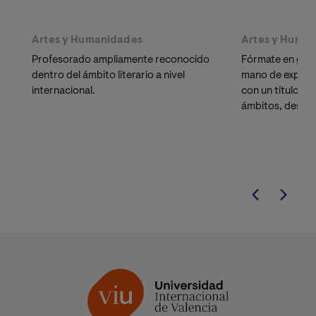
Artes y Humanidades
Artes y Huma
Profesorado ampliamente reconocido
Fórmate en
gest
dentro del ámbito literario a nivel
mano de experto
internacional.
con un título q
ámbitos, desde l
publicación.