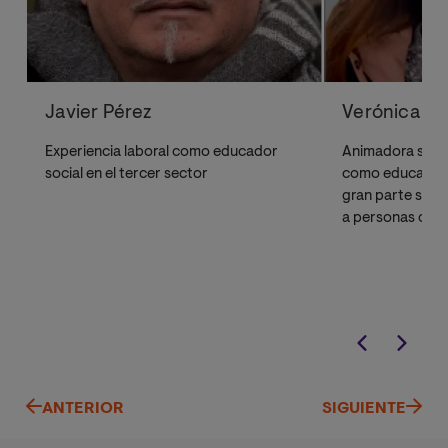
Javier Pérez
Verónica Pi
Experiencia laboral como educador
Animadora socio
social en el tercer sector
como educadora 
gran parte su tr
a personas con
intelectual, tra
neurodesarrollo
mental.
ANTERIOR
SIGUIENTE