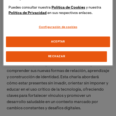
Puedes consultar nuestra
Política de Cookies
y nuestra
Sesión 2
Política de Privacidad
en sus respectivos enlaces.
Título
: El acompañamiento a adolescentes en el mundo
digital.
Configuración de cookies
Fecha
: 4 mayo de 2026 – 18:00 (hará peninsular de
España) // 11:00 (hora Perú)
ACEPTAR
Ponente
: Jaume Funes Artiaga
RECHAZAR
En un mundo donde lo digital forma parte esencial de la
vida cotidiana, acompañar a adolescentes implica
comprender sus nuevas formas de relación, aprendizaje
y construcción de identidad. Esta charla abordará
cómo estar presentes sin invadir, orientar sin imponer y
educar en el uso crítico de la tecnología, ofreciendo
claves para fortalecer vínculos y promover un
desarrollo saludable en un contexto marcado por
cambios constantes y desafíos digitales.