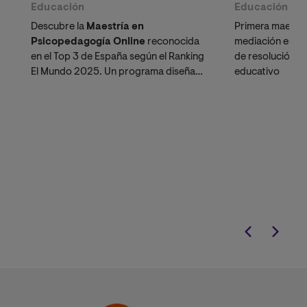
Educación
Educación
Descubre la
Maestría en
Primera maestrí
Psicopedagogía Online
reconocida
mediación esco
en el Top 3 de España según el Ranking
de resolución de
El Mundo 2025. Un programa diseñado
educativo
específicamente para docentes y
psicólogos en Perú que buscan
ascender en la
Carrera Pública
Magisterial
o potenciar su perfil
profesional en el sector privado
peruano.