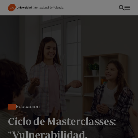
Pasar
al
contenido
principal
Educación
PE
Ciclo de Masterclasses:
"Vulnerabilidad,