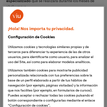
especializado
que se realizará durante los meses de
abril y mayo.
Recuerda que debes inscribirte de manera individual
en cada una de las sesiones.
¡Hola! Nos importa tu privacidad.
Configuración de Cookies
Sesión I
Título
: La soledad no deseada en la adolescencia y en
Utilizamos cookies y tecnologías similares propias y de
la edad adulta.
terceros para diferenciar tu experiencia de las de otros
usuarios, para identificarte como usuario, para analizar el
Fecha
: 30 abril de 2026 – 18:00h (hora peninsular de
uso del Site, así como para elaborar modelos analíticos.
España) // 11:00 (hora Perú)
Ponentes
: Javier Pérez Bañuls y Verónica Piña Segura
Utilizamos también cookies para mostrarte publicidad
personalizada relacionada con tus preferencias sobre la
base de un perfil elaborado a partir de tus hábitos de
El fenómeno de la Soledad no deseada. ¿Cómo afecta
navegación (por ejemplo, páginas visitadas) y la información
en la adolescencia y en la vida adulta? ¿Por qué se da
que nos facilites (por ejemplo, en formularios de cursos).
este fenómeno? ¿Qué impacto y riesgo tiene en las
Puedes aceptar o rechazar todas las cookies pulsando el
personas? ¿Qué intervención socioeducativa se puede
botón correspondiente o configurarlas mediante el enlace
realizar desde la Educación Social?
“Configuración de cookies”.