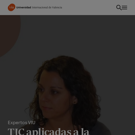
Pasar
al
contenido
principal
INT
Expertos VIU
TIC aplicadas a la