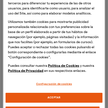
licenciada en Pedagogía, docente de la
Facultad de
terceros para diferenciar tu experiencia de las de otros
Ciencias de la Educación de VIU
y experta en TIC
usuarios, para identificarte como usuario, para analizar el
aplicadas a la educación.
uso del Site, así como para elaborar modelos analíticos.
Utilizamos también cookies para mostrarte publicidad
¿Hacia qué modo de enseñanza nos dirigimos con 
personalizada relacionada con tus preferencias sobre la
docentes formados en competencias digitales?
base de un perfil elaborado a partir de tus hábitos de
navegación (por ejemplo, páginas visitadas) y la información
que nos facilites (por ejemplo, en formularios de cursos).
Es una pregunta difícil de contestar en un contexto
Puedes aceptar o rechazar todas las cookies pulsando el
educativo tan cambiante como el actual, en el que
botón correspondiente o configurarlas mediante el enlace
todo evoluciona a velocidad de vértigo, entre otros
“Configuración de cookies”.
motivos por el propio desarrollo y progreso de la
Puedes consultar nuestra
Política de Cookies
y nuestra
tecnología.
Política de Privacidad
en sus respectivos enlaces.
No obstante, considero que la formación de los
Configuración de cookies
docentes en competencias digitales favorecerá la
consecución del modelo de enseñanza que promueve
el
DigCompEdu. Un modelo en el que se desarrollen las
ACEPTAR
competencias del alumnado de forma adecuada y