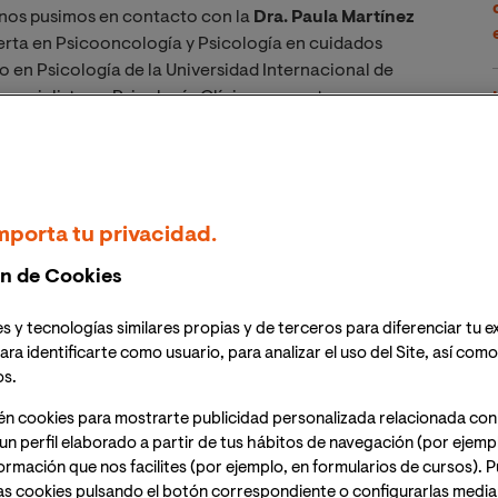
 nos pusimos en contacto con la
Dra. Paula Martínez
perta en Psicooncología y Psicología en cuidados
 en Psicología de la Universidad Internacional de
especialista en Psicología Clínica y experta en
tivos; y responsable de Programas y Servicios de la
encia. Ambas expertas accedieron amablemente a
fundizar y conocer más el papel que la psicología
mporta tu privacidad.
campos de actuación de la psicología en un proceso
n de Cookies
s y tecnologías similares propias y de terceros para diferenciar tu e
ión de la Psicooncología son numerosos, empezando
ara identificarte como usuario, para analizar el uso del Site, así com
ención de las necesidades emocionales tanto del
os.
todos ellos una mejor adaptación y calidad de vida ante
én cookies para mostrarte publicidad personalizada relacionada con
ico, tratamiento médico, revisiones, recaída,
un perfil elaborado a partir de tus hábitos de navegación (por ejemp
os y duelo. Desde la psicooncología, se proporciona
nformación que nos facilites (por ejemplo, en formularios de cursos).
 enfermedad, orientación psicológica personalizada y
as cookies pulsando el botón correspondiente o configurarlas median