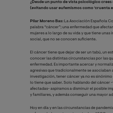
¿Desde un punto de vista psicológico crees qu
(evitando usar eufemismos como ‘cruenta e
Pilar Moreno Bas:
La Asociación Española Cont
palabra “cáncer”; una enfermedad que afectar
mujeres a lo largo de su vida y que tiene unas 
social, que no se conocen suficiente.
El cáncer tiene que dejar de ser un tabú, un es
conocer las distintas circunstancias por las 
enfermedad. Es importante acercar y normali
agresivas que tradicionalmente se asociaban a
investigación, tener cáncer ya no es sinónim
lo tiene que saber. Solo hablando del cáncer 
afectadas- aspiramos a disminuir el posible i
y familiares, y además conseguir una mayor a
Hoy en día y en las circunstancias de pandemia