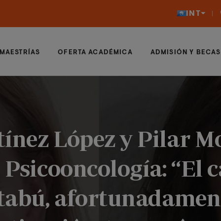
INT
MAESTRÍAS
OFERTA ACADÉMICA
ADMISIÓN Y BECAS
ínez López y Pilar M
n Psicooncología: “El 
 tabú, afortunadament