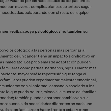
guir velando por las necesidades de los pacientes,
iendo con mayores complicaciones que antes y seguir
s necesidades, colaborando con el resto del equipo
áncer reciba apoyo psicológico, sino también su
apoyo psicológico a las personas más cercanas al
amiento de un cáncer tiene un impacto significativo en
 más inmediato. Los problemas de adaptación pueden
os familiares como padres, hermanos, hijos. Cuanto más
 paciente, mayor será la repercusión que tenga el
 los familiares pueden experimentar malestar emocional,
comunicarse con el enfermo, cansancio asociado a los
te lo que pueda ocurrir, miedo a la muerte del familiar
nfermedad; también pueden aparecer cambios en sus
 consecuencia de necesidades diferentes en cada uno
uda a los familiares a hacer frente a estas y otras