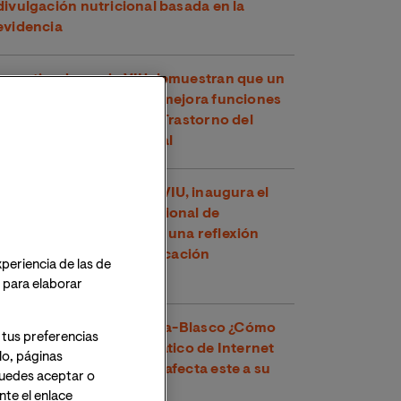
divulgación nutricional basada en la
evidencia
Investigadores de VIU demuestran que un
compuesto del té verde mejora funciones
cognitivas en niños con Trastorno del
Espectro Alcohólico Fetal
Toni García, docente de VIU, inaugura el
XXVI Congreso Internacional de
Educadores en Perú con una reflexión
sobre los retos de la educación
xperiencia de las de
contemporánea
o para elaborar
Dr. Víctor José Villanueva-Blasco ¿Cómo
 tus preferencias
detectar el uso problemático de Internet
lo, páginas
en adolescentes y cómo afecta este a su
 Puedes aceptar o
salud mental?
te el enlace