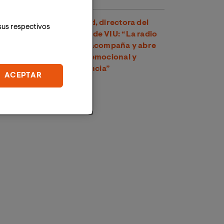
Dra. Amparo Suay Madrid, directora del
sus respectivos
Grado en Comunicación de VIU: “La radio
es una voz cercana que acompaña y abre
un espacio de conexión emocional y
psicológica con la audiencia”
ACEPTAR