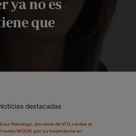
r ya no es
tiene que
áncer tiene que dejar de ser un tabú, afortunadamente, gracias 
Noticias destacadas
Juan Revenga, docente de VIU, recibe el
Premio WOOE por su trayectoria en