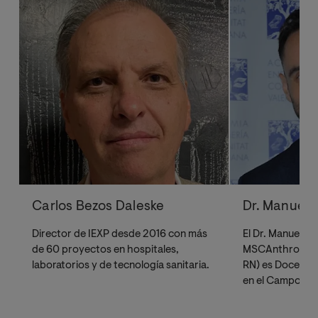
Carlos Bezos Daleske
Dr. Manuel L
Director de IEXP desde 2016 con más
El Dr. Manuel Li
de 60 proyectos en hospitales,
MSCAnthro., MS
laboratorios y de tecnología sanitaria.
RN) es Docente,
en el Campo de 
Profesor Asoci
de Enfermería, e