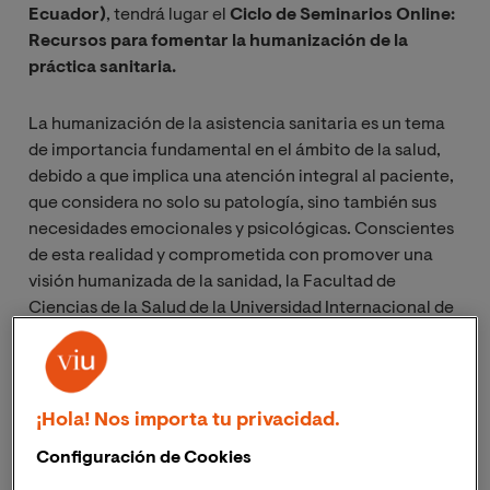
Ecuador)
, tendrá lugar el
Ciclo de Seminarios Online:
Recursos para fomentar la humanización de la
práctica sanitaria.
La humanización de la asistencia sanitaria es un tema
de importancia fundamental en el ámbito de la salud,
debido a que implica una atención integral al paciente,
que considera no solo su patología, sino también sus
necesidades emocionales y psicológicas. Conscientes
de esta realidad y comprometida con promover una
visión humanizada de la sanidad, la Facultad de
Ciencias de la Salud de la Universidad Internacional de
Valencia, junto con la Cátedra de Humanización de la
Asistencia Sanitaria de VIU, Fundación ASISA y
Proyecto HUCI, han organizado este ciclo de
seminarios sobre recursos para fomentar la
¡Hola! Nos importa tu privacidad.
humanización.
Configuración de Cookies