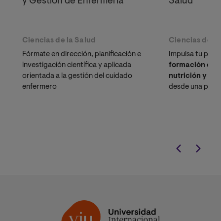
y Gestión de Enfermería
Salud
Ciencias de la Salud
Ciencias de la
Fórmate en dirección, planificación e
Impulsa tu perfi
investigación científica y aplicada
formación esp
orientada a la gestión del cuidado
nutrición y ed
enfermero
desde una persp
adaptada a las 
diferentes grup
titulación inclu
de Especializaci