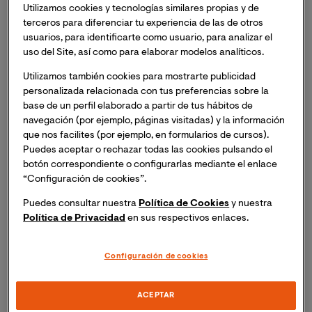
Se trata de una actividad destinada a explorar cómo la
Utilizamos cookies y tecnologías similares propias y de
humanización puede mejorar la asistencia sanitaria.
terceros para diferenciar tu experiencia de las de otros
Para ello,
los seminarios han sido diseñados en tono
usuarios, para identificarte como usuario, para analizar el
uso del Site, así como para elaborar modelos analíticos.
a un enfoque eminentemente práctico
, que, mediante
la participación activa, permite a los participantes
Utilizamos también cookies para mostrarte publicidad
adquirir habilidades concretas que podrán aplicar en su
personalizada relacionada con tus preferencias sobre la
trabajo diario.
base de un perfil elaborado a partir de tus hábitos de
navegación (por ejemplo, páginas visitadas) y la información
que nos facilites (por ejemplo, en formularios de cursos).
En el
primer seminario
,
PREMs y PROMs
y su
Puedes aceptar o rechazar todas las cookies pulsando el
aplicación a la humanización de la asistencia
botón correspondiente o configurarlas mediante el enlace
sanitaria, se explorará cómo los resultados
“Configuración de cookies”.
informados por los pacientes pueden ayudar a
Puedes consultar nuestra
Política de Cookies
y nuestra
mejorar la calidad de la atención sanitaria.
Política de Privacidad
en sus respectivos enlaces.
En el
segundo seminario
, se pondrá el foco en el
uso de la metodología de investigación
Configuración de cookies
cualitativa
con el fin de comprender las
experiencias de los pacientes y profesionales
ACEPTAR
sanitarios para la mejora de la humanización.