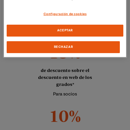
Configuración de cookies
ACEPTAR
15%
RECHAZAR
de descuento sobre el
descuento en web de los
grados*
Para socios
10%