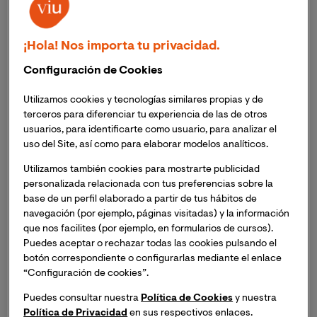
estudio internacional en la que compartirás y
aprenderás junto a estudiantes y docentes de diversas
partes del mundo.
¡Hola! Nos importa tu privacidad.
Configuración de Cookies
Además, contamos con una amplia diversidad de
convenios de ayudas al estudio para diferentes
Utilizamos cookies y tecnologías similares propias y de
colectivos profesionales, tanto del sector público
terceros para diferenciar tu experiencia de las de otros
como de numerosas empresas, organizaciones e
usuarios, para identificarte como usuario, para analizar el
uso del Site, así como para elaborar modelos analíticos.
instituciones privadas.
Utilizamos también cookies para mostrarte publicidad
Ahora solo te falta descubrir las ventajas que tienes
personalizada relacionada con tus preferencias sobre la
base de un perfil elaborado a partir de tus hábitos de
por pertenecer a Hispania Nostra
navegación (por ejemplo, páginas visitadas) y la información
Imagen
que nos facilites (por ejemplo, en formularios de cursos).
Puedes aceptar o rechazar todas las cookies pulsando el
botón correspondiente o configurarlas mediante el enlace
“Configuración de cookies”.
Puedes consultar nuestra
Política de Cookies
y nuestra
Política de Privacidad
en sus respectivos enlaces.