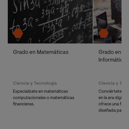
Grado en Matemáticas
Grado en In
Informática
Ciencia y Tecnología
Ciencia y Tec
Especialízate en matemáticas
Conviértete en u
computacionales o matemáticas
en la era digita
financieras.
ofrece una formac
diseñada para 
carrera profesio
tecnológico.