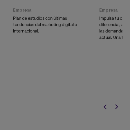
Empresa
Empresa
Plan de estudios con últimas
Impulsa tu carre
tendencias del marketing digital e
diferencial, act
internacional.
las demandas de
actual. Una titu
para líderes, e
profesionales q
académica.