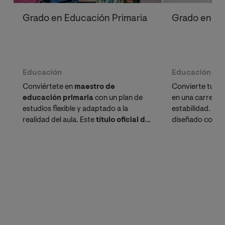
Grado en Educación Primaria
Grado en Edu
Educación
Educación
Conviértete en
maestro de
Convierte tu pa
educación primaria
con un plan de
en una carrera 
estudios flexible y adaptado a la
estabilidad. Es
realidad del aula. Este
título oficial de
diseñado combin
maestro
te ofrece las 5 menciones con
académica con la
mayor empleabilidad del sector
necesitas. Si ya
educativo.
solicita tu reco
gratuito y term
tiempo