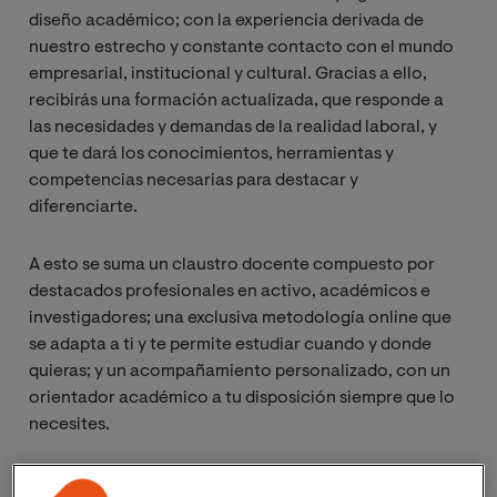
diseño académico; con la experiencia derivada de
nuestro estrecho y constante contacto con el mundo
empresarial, institucional y cultural. Gracias a ello,
recibirás una formación actualizada, que responde a
las necesidades y demandas de la realidad laboral, y
que te dará los conocimientos, herramientas y
competencias necesarias para destacar y
diferenciarte.
A esto se suma un claustro docente compuesto por
destacados profesionales en activo, académicos e
investigadores; una exclusiva metodología online que
se adapta a ti y te permite estudiar cuando y donde
quieras; y un acompañamiento personalizado, con un
orientador académico a tu disposición siempre que lo
necesites.
Todo lo necesario para que vivas una experiencia de