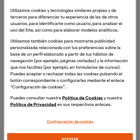
Actualmente, la educación inclusiva en Perú está
determinada por los avances normativos y la necesidad
Utilizamos cookies y tecnologías similares propias y de
de especialización.
terceros para diferenciar tu experiencia de las de otros
usuarios, para identificarte como usuario, para analizar el
uso del Site, así como para elaborar modelos analíticos.
Principales avances de la educación
inclusiva en el Perú
Utilizamos también cookies para mostrarte publicidad
personalizada relacionada con tus preferencias sobre la
base de un perfil elaborado a partir de tus hábitos de
Reconocimiento legal y normativo:
Desde el
navegación (por ejemplo, páginas visitadas) y la información
2017 existe el estado de cosas inconstitucional
que nos facilites (por ejemplo, en formularios de cursos).
ante la falta de accesibilidad para estudiantes en
Puedes aceptar o rechazar todas las cookies pulsando el
extrema pobreza rural, impulsado por sentencia
botón correspondiente o configurarlas mediante el enlace
del Tribunal Constitucional. En 2021 se modificó el
“Configuración de cookies”.
reglamento de la Ley de Educación (Ley 28044)
Puedes consultar nuestra
Política de Cookies
y nuestra
para que la
educación inclusiva en el Perú
sea
Política de Privacidad
en sus respectivos enlaces.
reconocida explícitamente como un derecho.
Despliegue de los Servicios de Apoyo Educativo
Configuración de cookies
(SAE):
En 2024 se asignaron S/5,8 millones para
fortalecer estos servicios en Lima, Arequipa,
ACEPTAR