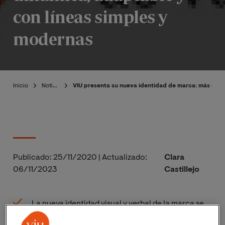
con líneas simples y
modernas
Inicio
Noticias
VIU presenta su nueva identidad de marca: más diná
Publicado:
25/11/2020
|
Actualizado:
Clara
06/11/2023
Castillejo
La nueva identidad visual y verbal de la marca se
lanza como respuesta a la evolución del sector