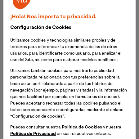
educativo y el crecimiento de la universidad.
La nueva imagen de marca aúna la tradición y
¡Hola! Nos importa tu privacidad.
solidez de la institución universitaria, con el
Configuración de Cookies
dinamismo del entorno formativo online.
Utilizamos cookies y tecnologías similares propias y de
Desde su creación, la
Universidad Internacional de
terceros para diferenciar tu experiencia de las de otros
Valencia - VIU
ha entendido que en un
mundo que
usuarios, para identificarte como usuario, para analizar el
cambia de forma constante
, y que exige adaptabilidad
uso del Site, así como para elaborar modelos analíticos.
y dinamismo para mantenerse vigente, la
educación
Utilizamos también cookies para mostrarte publicidad
debe evolucionar
de manera acorde. Por ello siempre
personalizada relacionada con tus preferencias sobre la
ha abrazado el
cambio, la evolución y el progreso
base de un perfil elaborado a partir de tus hábitos de
entendido como un proceso de mejora constante.
La
navegación (por ejemplo, páginas visitadas) y la información
nueva identidad de VIU es fruto de esa filosofía
, y
que nos facilites (por ejemplo, en formularios de cursos).
Puedes aceptar o rechazar todas las cookies pulsando el
nace de la necesidad de visibilizar la personalidad de la
botón correspondiente o configurarlas mediante el enlace
universidad en este momento de impacto de la
“Configuración de cookies”.
COVID19 en el sector educativo: una universidad
comprometida, diversa, internacional e innovadora
.
Puedes consultar nuestra
Política de Cookies
y nuestra
Política de Privacidad
en sus respectivos enlaces.