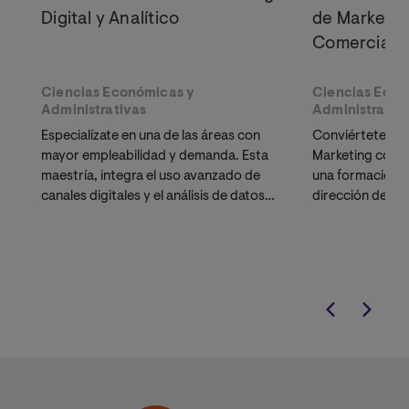
Digital y Analítico
de Marketin
Comercial
Ciencias Económicas y
Ciencias Econ
Administrativas
Administrativ
Especialízate en una de las áreas con
Conviértete en 
mayor empleabilidad y demanda. Esta
Marketing con v
maestría, integra el uso avanzado de
una formación q
canales digitales y el análisis de datos
dirección de m
para la toma de decisiones
ventas.
estratégicas. Obtén un
título oficial
europeo, reconocible por SUNEDU en
Perú.