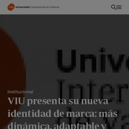
Pasar
al
contenido
principal
Institucional
VIU presenta su nueva
PE
identidad de marca: más
dinámica, adaptable y