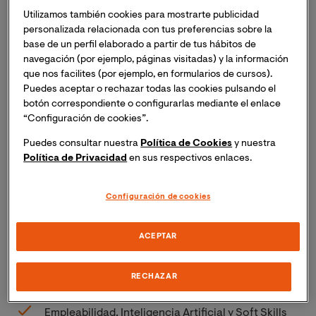
Utilizamos también cookies para mostrarte publicidad
personalizada relacionada con tus preferencias sobre la
base de un perfil elaborado a partir de tus hábitos de
navegación (por ejemplo, páginas visitadas) y la información
que nos facilites (por ejemplo, en formularios de cursos).
Puedes aceptar o rechazar todas las cookies pulsando el
botón correspondiente o configurarlas mediante el enlace
“Configuración de cookies”.
Puedes consultar nuestra
Política de Cookies
y nuestra
La iniciativa, que forma parte del programa VIU
Política de Privacidad
en sus respectivos enlaces.
Accelerate, nace de la Facultad de Ciencias
Sociales y Jurídicas de la Universidad.
Configuración de cookies
Creada junto a un socio estratégico como
Randstad, ofrece a los estudiantes una exclusiva
ACEPTAR
formación especializada en temas estratégicos,
de forma totalmente gratuita, como parte de su
RECHAZAR
matrícula.
Empleabilidad, Inteligencia Artificial y Soft Skills