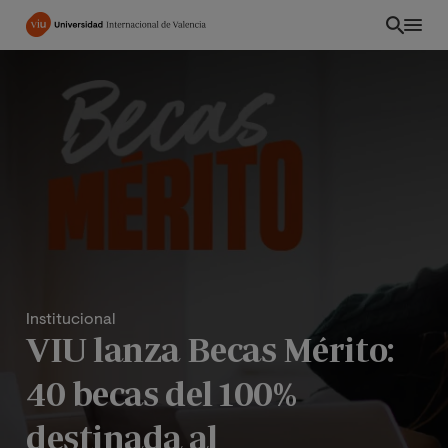
Pasar
al
contenido
principal
Institucional
VIU lanza Becas Mérito:
PE
40 becas del 100%
destinada al