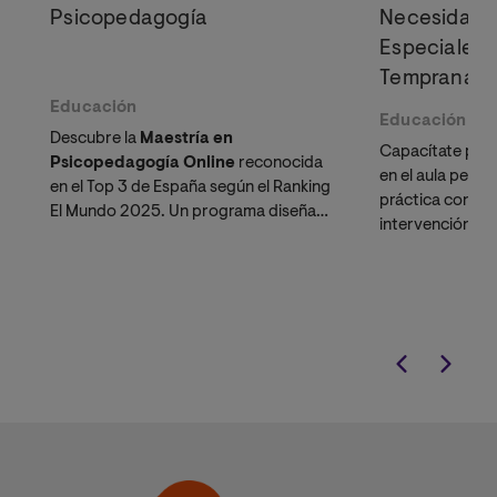
Psicopedagogía
Necesidade
Especiales 
Temprana
Educación
Educación
Descubre la
Maestría en
Capacítate para
Psicopedagogía Online
reconocida
en el aula peruan
en el Top 3 de España según el Ranking
práctica con es
El Mundo 2025. Un programa diseñado
intervención ed
específicamente para docentes y
neurociencia.
psicólogos en Perú que buscan
ascender en la
Carrera Pública
Magisterial
o potenciar su perfil
profesional en el sector privado
peruano.