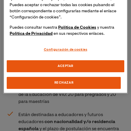
Puedes aceptar o rechazar todas las cookies pulsando el
botón correspondiente o configurarlas mediante el enlace
“Configuración de cookies”.
Puedes consultar nuestra
Política de Cookies
y nuestra
Política de Privacidad
en sus respectivos enlaces.
Configuración de cookies
Videonoticia Becas Mérito
ACEPTAR
Las Becas Mérito reparten un total de 40 becas
RECHAZAR
del 100% para títulos de la Facultad de Ciencias
de la Educación de VIU: 20 para pregrados y 20
para maestrías
Están destinadas a educadores y futuros
educadores
con nacionalidad y/o residencia
española
y el plazo de postulación se encuentra