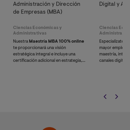
Administración y Dirección
Digital y Ana
de Empresas (MBA)
Ciencias Económicas y
Ciencias Econ
Administrativas
Administrativ
Nuestra
Maestría MBA 100% online
Especialízate en
te proporcionará una visión
mayor empleabi
estratégica integral e incluye una
maestría, integ
certificación adicional en estrategia,
canales digitales
innovación y emprendimiento a través
para la toma de
del exclusivo
Bootcamp Impulso
.
estratégicas. O
europeo, recon
Perú.