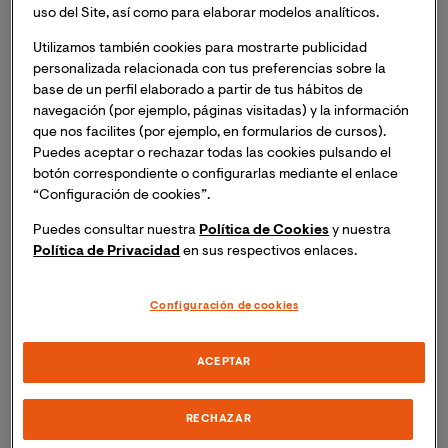
uso del Site, así como para elaborar modelos analíticos.
universitaria en que participarán los Leopards?
Utilizamos también cookies para mostrarte publicidad
personalizada relacionada con tus preferencias sobre la
La Amazon University Esports League es una
base de un perfil elaborado a partir de tus hábitos de
competición nacional de deportes electrónicos que
navegación (por ejemplo, páginas visitadas) y la información
ofrece a los estudiantes de universidad la oportunidad
que nos facilites (por ejemplo, en formularios de cursos).
de participar en ligas y torneos, de una manera similar a
Puedes aceptar o rechazar todas las cookies pulsando el
la de los torneos deportivos universitarios
botón correspondiente o configurarlas mediante el enlace
tradicionales. Los mejores jugadores de cada
“Configuración de cookies”.
universidad se enfrentan para conseguir el título
Puedes consultar nuestra
Política de Cookies
y nuestra
nacional que da acceso a las competiciones
Política de Privacidad
en sus respectivos enlaces.
internacionales.
Configuración de cookies
Se trata de un ámbito competitivo amateur muy
interesante para todos aquellos aficionados a los
ACEPTAR
videojuegos competitivos que quieran probar suerte en
una competición deportiva de videojuegos y
adentrarse en el sector.
RECHAZAR