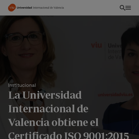
Pasar
al
contenido
principal
Institucional
La Universidad
Internacional de
PE
Valencia obtiene el
Certificado ISO 9001:2015