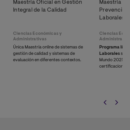
Maestría Oficial en Gestión
Maestría Ofi
Integral de la Calidad
Prevención 
Laborales
Ciencias Económicas y
Ciencias Econ
Administrativas
Administrativ
Única Maestría online de sistemas de
Programa líder
gestión de calidad y sistemas de
Laborales
según
evaluación en diferentes contextos.
Mundo 2025. O
certificaciones
internacionalme
Personas y Aud