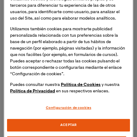
en su actividad de formación
online
de grados y
terceros para diferenciar tu experiencia de las de otros
másteres universitarios por parte de la entidad de
usuarios, para identificarte como usuario, para analizar el
certificación SGS ICS.
uso del Site, así como para elaborar modelos analíticos.
Utilizamos también cookies para mostrarte publicidad
personalizada relacionada con tus preferencias sobre la
base de un perfil elaborado a partir de tus hábitos de
La norma internacional ISO 9001:2015 establece los
navegación (por ejemplo, páginas visitadas) y la información
requisitos de un modelo de gestión de calidad basado
que nos facilites (por ejemplo, en formularios de cursos).
Puedes aceptar o rechazar todas las cookies pulsando el
en la mejora continua, cuyo principal objetivo es
botón correspondiente o configurarlas mediante el enlace
garantizar la calidad de las enseñanzas y la satisfacción
“Configuración de cookies”.
de la experiencia universitaria del estudiante.
Puedes consultar nuestra
Política de Cookies
y nuestra
Política de Privacidad
en sus respectivos enlaces.
Configuración de cookies
En octubre de 2018 la Universidad obtuvo el certificado
del Diseño del Sistema de Gestión de la Calidad según
el Programa AUDIT de la Agencia Nacional de
ACEPTAR
Evaluación de la Calidad y Acreditación (ANECA). La