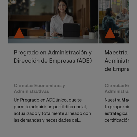
Pregrado en Administración y
Maestría Ofi
Dirección de Empresas (ADE)
Administrac
de Empresa
Ciencias Económicas y
Ciencias Econ
Administrativas
Administrativ
Un Pregrado en ADE único, que te
Nuestra
Maestr
permite adquirir un perfil diferencial,
te proporcionar
actualizado y totalmente alineado con
estratégica inte
las demandas y necesidades del
certificación ad
mercado laboral
innovación y em
del exclusivo
Bo