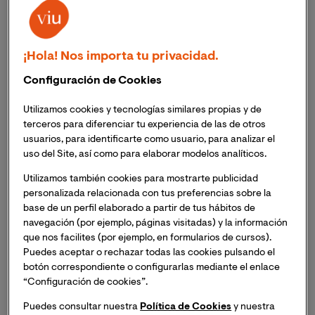
El ranking evalúa oferta educativa, calidad del
¡Hola! Nos importa tu privacidad.
profesorado, excelencia de la enseñanza, y
probabilidades de inserción laboral tras finalizar
Configuración de Cookies
los estudios.
Utilizamos cookies y tecnologías similares propias y de
terceros para diferenciar tu experiencia de las de otros
VIU es una de las dos universidades online
usuarios, para identificarte como usuario, para analizar el
incluidas en el listado, que está integrado tanto
uso del Site, así como para elaborar modelos analíticos.
por instituciones públicas como privadas.
Utilizamos también cookies para mostrarte publicidad
La clasificación ha sido elaborada en base al
personalizada relacionada con tus preferencias sobre la
criterio y análisis de un comité de expertos
base de un perfil elaborado a partir de tus hábitos de
navegación (por ejemplo, páginas visitadas) y la información
integrado por figuras referentes de la educación a
que nos facilites (por ejemplo, en formularios de cursos).
nivel nacional e internacional.
Puedes aceptar o rechazar todas las cookies pulsando el
botón correspondiente o configurarlas mediante el enlace
“Configuración de cookies”.
Puedes consultar nuestra
Política de Cookies
y nuestra
La Universidad Internacional de Valencia ha sido