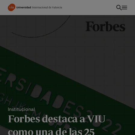
Pasar
al
contenido
principal
Institucional
PE
Forbes destaca a VIU
como una de las 25