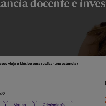
tancia docente e inve
lasco viaja a México para realizar una estancia docente e inves
023
México
Criminología