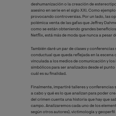
deshumanización o la creación de estereotipos
asesino en serie en el siglo XXI. Como ejemplo
provocando controversias. Por un lado, las opin
polémica venta de las gafas que Jeffrey Dahme
como se están obteniendo grandes beneficios de
Netflix, está más de moda que nunca a pesar 
También daré un par de clases y conferencias so
conductual que queda reflejada en la escena de
vinculada a los medios de comunicación y los i
simbólicos para ser analizados desde el punto d
cuál es su finalidad.
Finalmente, impartiré talleres y conferencias s
a cabo y qué es lo que analizan para poder cr
del crimen cuenta una historia que hay que sabe
campo. Analizaremos cada uno de los elemento
según otros autores), victimología y geoperfil 