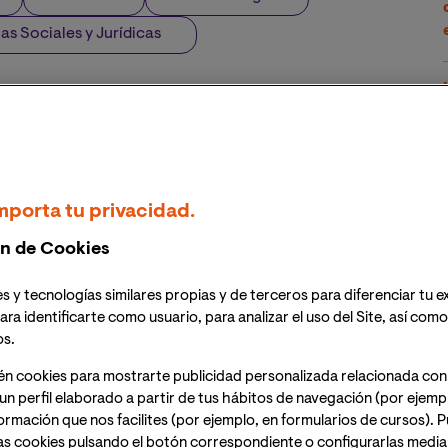
as Sociales y Jurídicas
IU llevará a cabo una intensa actividad docente en
 del país latinoamericano
undial de Ciencias Forenses, Derecho y Seguridad
epto de
Acting Out
del asesino múltiple
mporta tu privacidad.
 investigativa sobre criminalidad violenta, a través de
n de Cookies
s y tecnologías similares propias y de terceros para diferenciar tu e
ara identificarte como usuario, para analizar el uso del Site, así com
os.
én cookies para mostrarte publicidad personalizada relacionada con
un perfil elaborado a partir de tus hábitos de navegación (por ejemp
nformación que nos facilites (por ejemplo, en formularios de cursos).
as cookies pulsando el botón correspondiente o configurarlas median