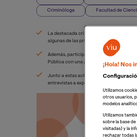
Criminóloga
Facultad de Cienci
La destacada criminóloga y docente de V
algunas de las principales universidades
Además, participará en el 7º Congreso M
Pública con una ponencia sobre el conc
¡Hola! Nos i
Junto a estas actividades, realizará labor
Configuració
entrevistas a expertos y delincuentes
Utilizamos cookie
otros usuarios, p
modelos analític
Utilizamos tambi
sobre la base de 
visitadas) y la i
rechazar todas l