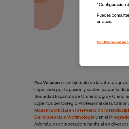
“Configuración d
Puedes consulta
enlaces.
Configuración de c
Paz Velasco
es un ejemplo de las alturas que 
impulsada por la pasión y sostenida por la de
Sociedad Española de Criminología y Ciencias
Expertos del Colegio Profesional de la Crimi
Maestría Oficial en Intervención Interdiscip
Delincuencia y Victimología
y en el
Pregrado
Además, es colaboradora habitual en diversos 