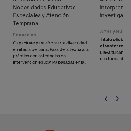
Maestría Oficial en
Maestría Ofi
Necesidades Educativas
Interpretac
Especiales y Atención
Investigaci
Temprana
Artes y Huma
Educación
Título oficial 
Capacítate para afrontar la diversidad
el sector reco
en el aula peruana. Pasa de la teoría a la
Lleva tu carrera
práctica con estrategias de
una formación q
intervención educativa basadas en la
interpretativa y
neurociencia.
académica. Fór
de élite y docto
universidad líde
a distancia.