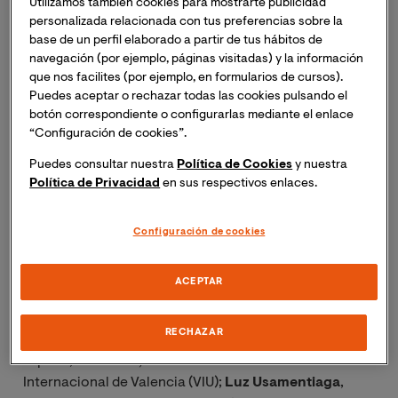
Utilizamos también cookies para mostrarte publicidad
Andalucía, Madrid, Castilla y Leon y la Comunidad
personalizada relacionada con tus preferencias sobre la
Valenciana son las que más proyectos han presentado,
base de un perfil elaborado a partir de tus hábitos de
habiendo participado centros educativos de toda
navegación (por ejemplo, páginas visitadas) y la información
que nos facilites (por ejemplo, en formularios de cursos).
España.
Puedes aceptar o rechazar todas las cookies pulsando el
botón correspondiente o configurarlas mediante el enlace
El jurado, reunido este martes en la sede de
“Configuración de cookies”.
ATRESMEDIA
, y tras
una intensa deliberación, ha
Puedes consultar nuestra
Política de Cookies
y nuestra
seleccionado las propuestas ganadoras de cada una de
Política de Privacidad
en sus respectivos enlaces.
las seis categorías. El grupo de expertos del ámbito
educativo, pedagógico, empresarial y tecnológico, ha
estado com
puesto
por
Carlos Medina
, director del
Configuración de cookies
Instituto Nacional de Tecnologías Educativas y
Formación del Profesorado (INTEF);
Santiago García,
ACEPTAR
secretario general de la Confederación Española de
Centros de Enseñanza (CECE);
Elena Díaz-Alejo,
RECHAZAR
manager de RRII y Ciudadanía Corporativa Samsung
España;
Eva Giner,
rectora de la Universidad
Internacional de Valencia (VIU);
Luz Usamentiaga
,