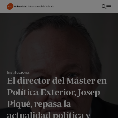
Pasar
al
contenido
principal
Institucional
El director del Máster en
Política Exterior, Josep
PE
Piqué, repasa la
actualidad política y