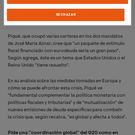
Europeo". "El consenso intergubernamental es
imprescindible y, por ahora, aún no se ha producido",
RECHAZAR
sostiene.
Piqué, que ocupó varias carteras en los dos mandatos
de José María Aznar, cree que "un paquete de estímulo
fiscal financiado con eurodeuda sería un gran paso".
Según agrega, éste es un tema que Estados Unidos o el
Reino Unido "tiene resuelto".
En su análisis sobre las medidas tomadas en Europa y
cómo se puede afrontar esta crisis, Piqué ve
"fundamental complementar la política monetaria con
políticas fiscales y tributarias" y de "mutualización" de
nuevas emisiones de deuda específicas para combatir
la crisis que, según recalca, "es global y afecta a todos".
Pide una ''coordinación global'' del G20 como en