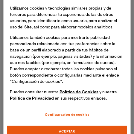
exportavoz del Gobierno, Josep Piqué, considera que
hay que "complementar la política monetaria con
Utilizamos cookies y tecnologías similares propias y de
terceros para diferenciar tu experiencia de las de otros
políticas fiscales y tributarias" y de "mutualización" de
usuarios, para identificarte como usuario, para analizar el
nuevas emisiones de deuda específicas para combatir
uso del Site, así como para elaborar modelos analíticos.
la crisis del coronavirus, que es "global y afecta a
todos". Además, cree que un paquete de estímulo fiscal
Utilizamos también cookies para mostrarte publicidad
financiado con eurodeuda "sería un gran paso".
personalizada relacionada con tus preferencias sobre la
base de un perfil elaborado a partir de tus hábitos de
navegación (por ejemplo, páginas visitadas) y la información
En un análisis como director del máster en Política
que nos facilites (por ejemplo, en formularios de cursos).
Exterior de la Universidad Internacional de
Puedes aceptar o rechazar todas las cookies pulsando el
Valencia Piqué señala que, de momento, la principal
botón correspondiente o configurarlas mediante el enlace
reacción en el plano económico ha sido del Banco
“Configuración de cookies”.
Central Europeo (BCE) que dirige Christine Lagarde,
Puedes consultar nuestra
Política de Cookies
y nuestra
una actuación "en dos tiempos al ver que las primeras
Política de Privacidad
en sus respectivos enlaces.
medidas no daban el resultado adecuado".
Configuración de cookies
Según añade, la Comisión ha reaccionado "muy
tímidamente al principio, pero sólo puede ampliar sus
ACEPTAR
márgenes de maniobra con el aval del Consejo