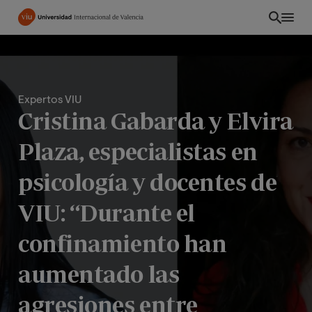
Pasar
al
contenido
principal
Expertos VIU
Cristina Gabarda y Elvira
Plaza, especialistas en
psicología y docentes de
VIU: “Durante el
confinamiento han
PE
aumentado las
agresiones entre