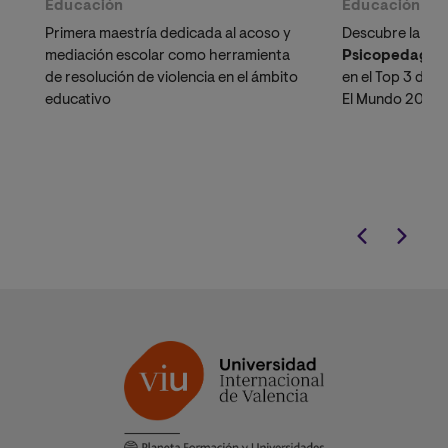
Educación
Educación
Primera maestría dedicada al acoso y
Descubre la
Mae
mediación escolar como herramienta
Psicopedagogí
de resolución de violencia en el ámbito
en el Top 3 de 
educativo
El Mundo 2025.
específicament
psicólogos en P
ascender en la
C
Magisterial
o po
profesional en e
peruano.