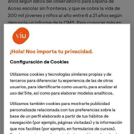
años según datos del observatorio para España de
Acoso escolar sin fronteras, y que se cobra la vida de
200 mil jóvenes y niños al año entre 6 a 21 años según
denuncia un informe de la OMS. Para conocer más en
profundidad algunas de las claves del acoso escolar,
nos pusimos en contacto con la
Dra.
Cristina Gabarda
Méndez
,
doctora en Investigación en Psicología,
¡Hola! Nos importa tu privacidad.
especialista en investigación en violencia a través de
las nuevas tecnologías en el ámbito de la adolescencia
Configuración de Cookies
y docente de la Universidad Internacional de Valencia;
y
Elvira Plaza
Bernabeu
, doctoranda en Psicología
Utilizamos cookies y tecnologías similares propias y de
Clínica, experta en psicología forense, psicología
terceros para diferenciar tu experiencia de las de otros
usuarios, para identificarte como usuario, para analizar el
clínica, maltrato familiar y violencia de género.
uso del Site, así como para elaborar modelos analíticos.
Además, desde 2007 pertenece al Listado Oficial de
Psicólogos Forenses (LOPF) del Colegio Oficial de
Utilizamos también cookies para mostrarte publicidad
Psicólogos de la Comunidad Valenciana y también es
personalizada relacionada con tus preferencias sobre la
docente del Máster Universitario en Acoso Escolar y
base de un perfil elaborado a partir de tus hábitos de
navegación (por ejemplo, páginas visitadas) y la información
Mediación de VIU.
que nos facilites (por ejemplo, en formularios de cursos).