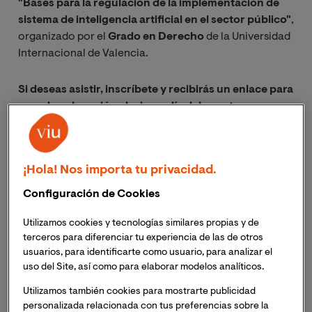
"Bases para la regulación de la implementación de
sistema de inteligencia artificial en el sector público"
,
organizado por el
Grado en Derecho
de la Universidad
Internacional de Valencia.
Si deseas asistir, inscríbete y recibirás un enlace para
acceder a la sesión el mismo día del evento.
¡Hola! Nos importa tu privacidad.
Próxima sesión:
Configuración de Cookies
Utilizamos cookies y tecnologías similares propias y de
terceros para diferenciar tu experiencia de las de otros
Sexta sesión: Bases para la regulación de la
usuarios, para identificarte como usuario, para analizar el
implementación de sistema de inteligencia artificial en
uso del Site, así como para elaborar modelos analíticos.
el sector público
Utilizamos también cookies para mostrarte publicidad
personalizada relacionada con tus preferencias sobre la