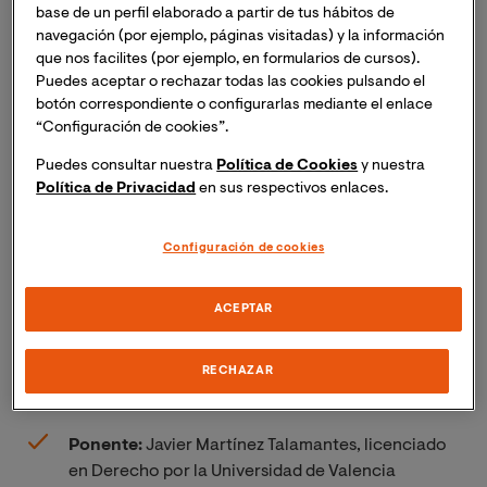
Ponente:
Dr. Marcos Almeida Cerreda, Profesor
base de un perfil elaborado a partir de tus hábitos de
Titular de Derecho Administrativo en la
navegación (por ejemplo, páginas visitadas) y la información
Universidad de Santiago de Compostela.
que nos facilites (por ejemplo, en formularios de cursos).
Puedes aceptar o rechazar todas las cookies pulsando el
Fecha:
2 de julio 18:00h*
botón correspondiente o configurarlas mediante el enlace
“Configuración de cookies”.
Puedes consultar nuestra
Política de Cookies
y nuestra
Política de Privacidad
en sus respectivos enlaces.
Configuración de cookies
Sesiones siguientes:
ACEPTAR
Séptima y última sesión: Digitalización – Un registro del
RECHAZAR
siglo XXI
Ponente:
Javier Martínez Talamantes, licenciado
en Derecho por la Universidad de Valencia