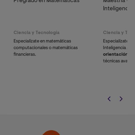
Pregrado en Matemáticas
Maestría Ofi
Inteligencia 
Ciencia y Tecnología
Ciencia y Tec
Especialízate en matemáticas
Especialízate co
computacionales o matemáticas
Inteligencia Arti
financieras.
orientación pr
técnicas avanz
Learning y opti
computacional, 
integradora de l