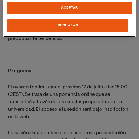
de auge de las matemáticas, las jóvenes están
ACEPTAR
desapareciendo, poco a poco, de las facultades de
matemáticas. Hablaremos tanto de matemáticas como
disciplina científica, como del papel de las mujeres en
RECHAZAR
este campo, buscando entender y revertir esta
preocupante tendencia.
Programa
El evento tendrá lugar el próximo 17 de julio a las 18:00
(CEST). Se trata de una ponencia online que se
transmitirá a través de los
canales propuestos por la
universidad.
El acceso a la sesión será bajo inscripción
en la web.
La sesión dará comienzo con una breve presentación