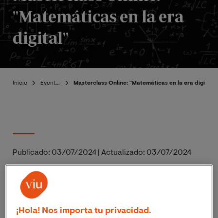
"Matemáticas en la era
digital"
Inicio
Eventos
Masterclass Online: "Matemáticas en la era digital"
Publicado:
03/07/2024
|
Actualizado:
03/07/2024
El próximo
17 de julio de 2024
a las 18:00h
(hora
peninsular en España),
11:00h (hora Perú)
la Escuela
Superior de Ingeniería, Ciencia y Tecnología organiza
¡Hola! Nos importa tu privacidad.