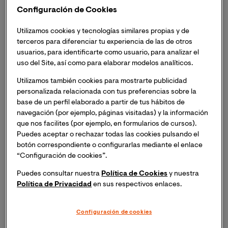
la
Masterclass online: "Matemáticas en la era digital".
Configuración de Cookies
Inscripción necesaria. Recibirás el mismo día del
Utilizamos cookies y tecnologías similares propias y de
evento un enlace para acceder a la sesión.
terceros para diferenciar tu experiencia de las de otros
usuarios, para identificarte como usuario, para analizar el
uso del Site, así como para elaborar modelos analíticos.
Utilizamos también cookies para mostrarte publicidad
personalizada relacionada con tus preferencias sobre la
Presentación
base de un perfil elaborado a partir de tus hábitos de
navegación (por ejemplo, páginas visitadas) y la información
Que las matemáticas son esenciales para la
que nos facilites (por ejemplo, en formularios de cursos).
optimización de tareas en la vida humana, es sabido (o
Puedes aceptar o rechazar todas las cookies pulsando el
debería serlo) desde siempre. En la era digital actual, su
botón correspondiente o configurarlas mediante el enlace
“Configuración de cookies”.
importancia se vuelve aún más evidente. En esta
masterclass daremos un recorrido por las nuevas
Puedes consultar nuestra
Política de Cookies
y nuestra
aplicaciones de las matemáticas, como disciplina,
Política de Privacidad
en sus respectivos enlaces.
destacando su papel crucial en la resolución de
cuestiones importantes para la humanidad.
Configuración de cookies
También trataremos de analizar por qué, en esta época