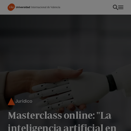
Pasar
al
contenido
principal
Jurídico
PE
Masterclass online: "La
inteligencia artificial en