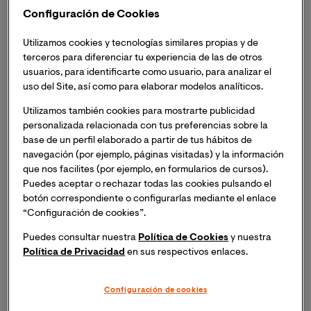
Contratación Internacional
organiza la
Masterclass
Configuración de Cookies
online: "La inteligencia artificial en el arbitraje
internacional"
.
Utilizamos cookies y tecnologías similares propias y de
terceros para diferenciar tu experiencia de las de otros
Si deseas asistir, inscríbete y recibirás un enlace para
usuarios, para identificarte como usuario, para analizar el
uso del Site, así como para elaborar modelos analíticos.
acceder a la sesión el mismo día del evento.
Utilizamos también cookies para mostrarte publicidad
personalizada relacionada con tus preferencias sobre la
base de un perfil elaborado a partir de tus hábitos de
navegación (por ejemplo, páginas visitadas) y la información
La inteligencia artificial (IA) es una realidad
que nos facilites (por ejemplo, en formularios de cursos).
transformadora en todos los sectores, y el derecho no
Puedes aceptar o rechazar todas las cookies pulsando el
es la excepción. En los últimos años, la IA ha dejado de
botón correspondiente o configurarlas mediante el enlace
ser un concepto futurista para convertirse en una
“Configuración de cookies”.
herramienta concreta, capaz de asistir —e incluso
Puedes consultar nuestra
Política de Cookies
y nuestra
automatizar— tareas tradicionalmente jurídicas:
Política de Privacidad
en sus respectivos enlaces.
análisis documental, predicción de decisiones, gestión
de controversias y asesoría legal.
Configuración de cookies