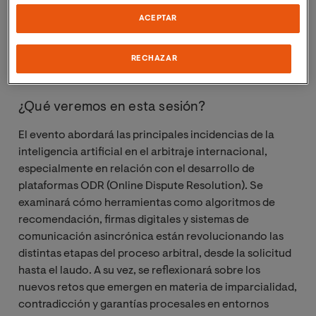
Esta sesión invita a explorar cómo estas tecnologías
ACEPTAR
están impactando el campo del arbitraje internacional,
una disciplina que, por su flexibilidad, confidencialidad
y alcance global, se encuentra en una posición
RECHAZAR
privilegiada para liderar la innovación legal.
¿Qué veremos en esta sesión?
El evento abordará las principales incidencias de la
inteligencia artificial en el arbitraje internacional,
especialmente en relación con el desarrollo de
plataformas ODR (Online Dispute Resolution). Se
examinará cómo herramientas como algoritmos de
recomendación, firmas digitales y sistemas de
comunicación asincrónica están revolucionando las
distintas etapas del proceso arbitral, desde la solicitud
hasta el laudo. A su vez, se reflexionará sobre los
nuevos retos que emergen en materia de imparcialidad,
contradicción y garantías procesales en entornos