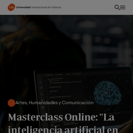
Pasar
al
contenido
principal
Artes, Humanidades y Comunicación
PE
Masterclass Online: "La
inteligencia artificial en