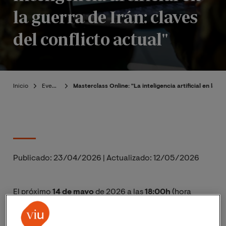
la guerra de Irán: claves
del conflicto actual"
Inicio
Eventos
Masterclass Online: "La inteligencia artificial en la gu
Publicado:
23/04/2026
|
Actualizado:
12/05/2026
El próximo
14
de mayo
de 2026 a las
18:00h
(hora
peninsular de España),
11:00h (hora Perú),
la
Universidad Internacional de Valencia (VIU) te invita a la