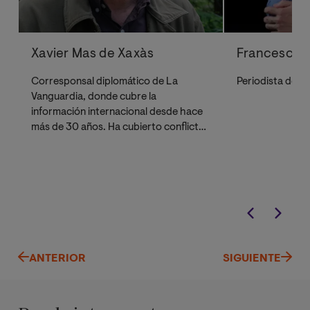
Xavier Mas de Xaxàs
Francesc B
Corresponsal diplomático de La
Periodista de
La
Vanguardia, donde cubre la
información internacional desde hace
más de 30 años. Ha cubierto conflictos
que van de la primera guerra del Golfo
(1991) a la guerra de Ucrania. Fue
corresponsal de EEUU (1996-2002),
donde cubrió los atentados del 11-S. Es
autor de los libros La sonrisa
americana (2003), Mentiras: viaje de
un periodista a la desinformación
(2005) y El árbol del mundo (2022).
ANTERIOR
SIGUIENTE