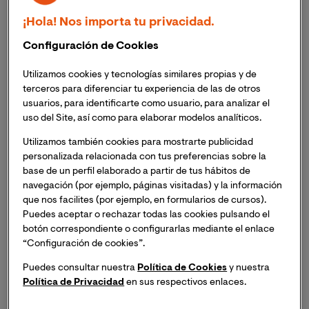
Masterclass Online: “La inteligencia artificial en la
guerra de Irán: claves del conflicto actual”.
¡Hola! Nos importa tu privacidad.
Configuración de Cookies
Si deseas asistir, inscríbete y recibirás un enlace para
acceder a la sesión del mismo día del evento.
Utilizamos cookies y tecnologías similares propias y de
terceros para diferenciar tu experiencia de las de otros
usuarios, para identificarte como usuario, para analizar el
Comprende cómo la IA está redefiniendo los
uso del Site, así como para elaborar modelos analíticos.
conflictos armados
Utilizamos también cookies para mostrarte publicidad
personalizada relacionada con tus preferencias sobre la
La inteligencia artificial ya no es una promesa futura: es
base de un perfil elaborado a partir de tus hábitos de
una realidad que está transformando profundamente la
navegación (por ejemplo, páginas visitadas) y la información
forma en que se desarrollan los conflictos
que nos facilites (por ejemplo, en formularios de cursos).
internacionales.
Puedes aceptar o rechazar todas las cookies pulsando el
botón correspondiente o configurarlas mediante el enlace
“Configuración de cookies”.
En este taller analizaremos cómo tecnologías como los
drones autónomos, los sistemas de defensa
Puedes consultar nuestra
Política de Cookies
y nuestra
automatizados y el uso masivo de datos están
Política de Privacidad
en sus respectivos enlaces.
cambiando las reglas del juego en uno de los