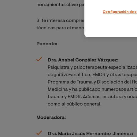
herramientas clave para fortalecer la regulac
Configuración de c
Si te interesa comprender cómo las experienci
técnicas para el manejo emocional, ¡te esper
Ponente:
Dra. Anabel González Vázquez:
Psiquiatra y psicoterapeuta especializada
cognitivo-analítica, EMDR y otras terapi
Programa de Trauma y Disociación del Hos
Medicina y ha publicado numerosos artícu
trauma y EMDR. Además, es autora y coaut
como al público general.
Moderadora:
Dra. María Jesús Hernández Jiménez: