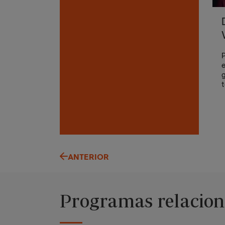
P
e
g
t
E
e
t
ANTERIOR
Programas relacio