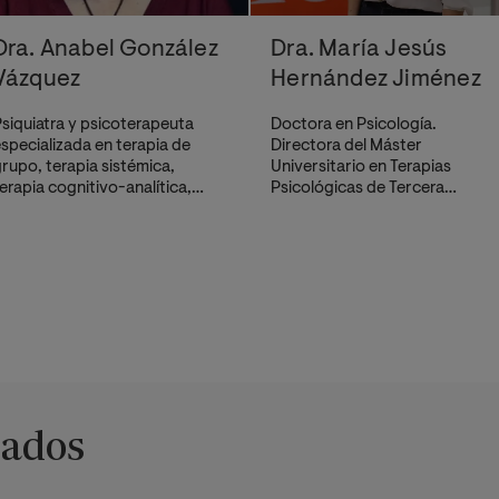
Dra. Anabel González
Dra. María Jesús
Vázquez
Hernández Jiménez
siquiatra y psicoterapeuta
Doctora en Psicología.
specializada en terapia de
Directora del Máster
rupo, terapia sistémica,
Universitario en Terapias
erapia cognitivo-analítica,
Psicológicas de Tercera
MDR y otras terapias
Generación.
nfocadas en el tratamiento del
rauma.
nados