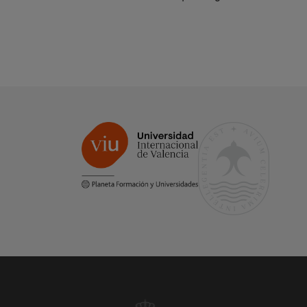
Terapias Contextuales
más
demandadas: ACT, DBT, FAP,
EMDR y Mindfulness. Orientada a
psicólogos y psiquiatras que
buscan romper el estancamiento
clínico con evidencia científica.