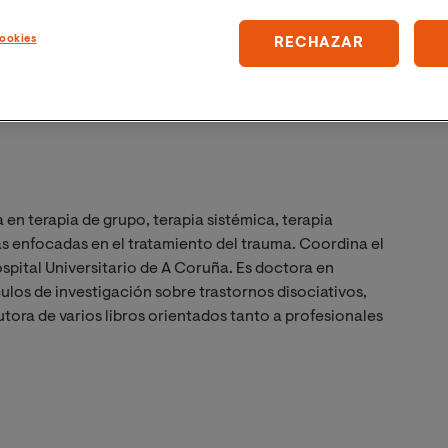
ión emocional y fomentar relaciones más saludables.
ookies
RECHAZAR
as tempranas influyen en la vida adulta y aprender
amos!
 en terapia de grupo, terapia sistémica, terapia
as enfocadas en el tratamiento del trauma. Coordina el
pital Universitario de A Coruña. Es doctora en
los de investigación sobre trastornos disociativos,
ora de varios libros orientados tanto a profesionales