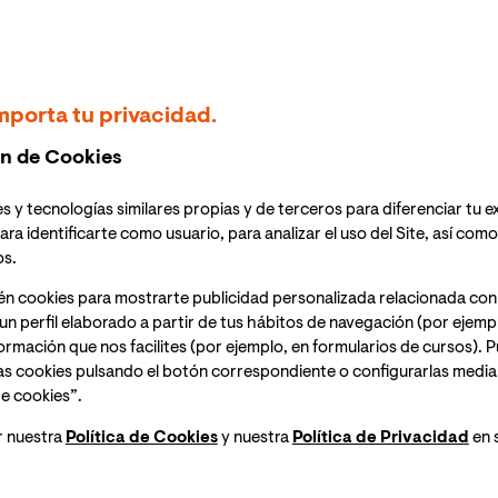
a peninsular de España),
11:00h (hora Perú)
el
a Generación de la Facultad de Ciencias de la Salud
 de las relaciones de apego en la regulación
 experta Dra. Anabel González Vázquez.
mporta tu privacidad.
nlace para acceder a la sesión el mismo día del
n de Cookies
s y tecnologías similares propias y de terceros para diferenciar tu e
ara identificarte como usuario, para analizar el uso del Site, así com
os.
ia de las relaciones de apego en el desarrollo
én cookies para mostrarte publicidad personalizada relacionada con
lizaremos cómo los distintos estilos de apego—seguro,
un perfil elaborado a partir de tus hábitos de navegación (por ejemp
nformación que nos facilites (por ejemplo, en formularios de cursos).
ad para manejar y responder a las emociones de
as cookies pulsando el botón correspondiente o configurarlas median
e cookies”.
as terapias de tercera generación, conoceremos
r nuestra
Política de Cookies
y nuestra
Política de Privacidad
en 
s y mejorar el bienestar emocional. Descubriremos
prácticas como el mindfulness pueden ser