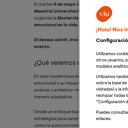
El martes
6 de mayo
de 2025 a las
18:00h
(hor
Maestría Universitario en Terapias de Tercer
organiza la
Masterclass Online: “Importancia
emocional en la vida adulta”
de la mano de la
¡Hola! Nos i
Si deseas asistir, inscríbete y recibirás un e
Configuració
evento.
Utilizamos cookie
otros usuarios, p
¿Qué veremos en esta sesión?
modelos analític
En esta masterclass exploraremos la importanc
Utilizamos tambi
emocional y su impacto en la vida adulta. Ana
sobre la base de 
visitadas) y la i
ansioso y evitativo—moldean nuestra capacid
rechazar todas l
manera adaptativa.
“Configuración d
Desde un enfoque basado en la psicología y l
Puedes consulta
estrategias para sanar patrones disfuncionale
enlaces.
cómo la autoconciencia, la autocompasión y 