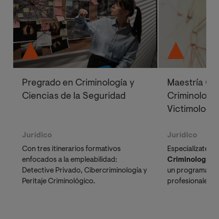
Pregrado en Criminología y
Maestría Ofi
Ciencias de la Seguridad
Criminología
Victimología
Jurídico
Jurídico
Con tres itinerarios formativos
Especialízate co
enfocados a la empleabilidad:
Criminología y
Detective Privado, Cibercriminología y
un programa di
Peritaje Criminológico.
profesionales d
y Fuerzas de S
comprender los
delictivos. Obtén