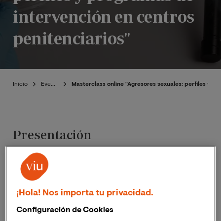
intervención en centros
penitenciarios"
Inicio
Eventos
Masterclass online "Agresores sexuales: perfiles y p
Presentación
Publicado:
17/11/2022
|
Actualizado:
06/11/2023
¡Hola! Nos importa tu privacidad.
El próximo 12 de diciembre de 2022, a las 19:00h (hora
Configuración de Cookies
España peninsular) ;
13:00h (hora Perú)
, tendrá lugar la