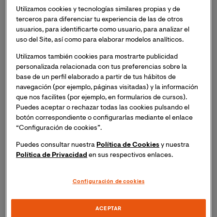
masterclass online "Agresores sexuales: perfiles y
Utilizamos cookies y tecnologías similares propias y de
programas de intervención en centros penitenciarios".
terceros para diferenciar tu experiencia de las de otros
Inscripción necesaria. Recibirás el mismo día del
usuarios, para identificarte como usuario, para analizar el
uso del Site, así como para elaborar modelos analíticos.
evento un enlace para acceder a la sesión online.
Utilizamos también cookies para mostrarte publicidad
Esta sesión tendrá una duración de 120 minutos.
personalizada relacionada con tus preferencias sobre la
base de un perfil elaborado a partir de tus hábitos de
Abordará las características de los delincuentes
navegación (por ejemplo, páginas visitadas) y la información
sexuales y los programas de intervención en centros
que nos facilites (por ejemplo, en formularios de cursos).
penitenciarios, diferenciando aquellos individuos que
Puedes aceptar o rechazar todas las cookies pulsando el
comenten agresiones dentro y fuera de la pareja.
Al
botón correspondiente o configurarlas mediante el enlace
final de la sesión se permitirá a las personas
“Configuración de cookies”.
participantes realizar preguntas sobre sus inquietudes
Puedes consultar nuestra
Política de Cookies
y nuestra
relacionadas con la temática. Se trata de una
jornada
Política de Privacidad
en sus respectivos enlaces.
online que se retransmitirá en directo a través de
Blackboard, y se integra dentro de la asignatura de
Violencia Doméstica y de Género del
Grado en
Configuración de cookies
Criminología y Ciencias de la Seguridad de VIU.
ACEPTAR