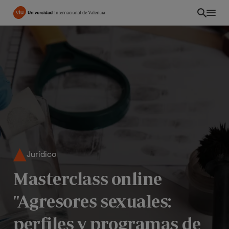
Pasar
al
contenido
principal
Jurídico
Masterclass online
PE
"Agresores sexuales:
perfiles y programas de