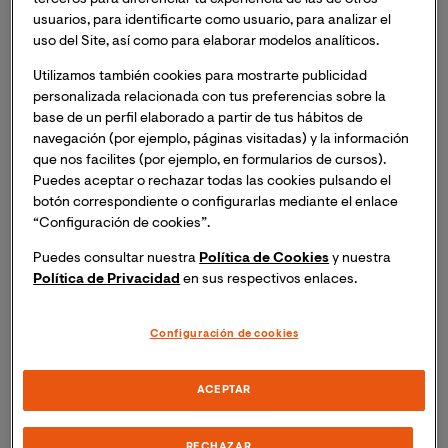
terceros para diferenciar tu experiencia de las de otros
España reciente".
Inscripción necesaria. Recibirás el
usuarios, para identificarte como usuario, para analizar el
mismo día del evento un enlace para acceder a la
uso del Site, así como para elaborar modelos analíticos.
sesión online.
Utilizamos también cookies para mostrarte publicidad
personalizada relacionada con tus preferencias sobre la
Sesión práctica sobre los asesinos en serie en la España
base de un perfil elaborado a partir de tus hábitos de
reciente para poder conocer la perfilación y la
navegación (por ejemplo, páginas visitadas) y la información
actividad profesional sobre este tipo de delincuentes
que nos facilites (por ejemplo, en formularios de cursos).
Puedes aceptar o rechazar todas las cookies pulsando el
desde la criminología forense.
botón correspondiente o configurarlas mediante el enlace
“Configuración de cookies”.
Ponente
Puedes consultar nuestra
Política de Cookies
y nuestra
Política de Privacidad
en sus respectivos enlaces.
Aurora Adam Morell
Médico forense titular, actualmente en el Instituto de
Configuración de cookies
Medicina Legal de Castellón; Doctora en Medicina;
Máster en Medicina Forense y Máster en Intervención
ACEPTAR
Criminológica y Victimología; profesora de la Unidad
Docente de Medicina Legal en la UV (materias que ha
impartido: Medicina Legal y Forense, Medicina Legal y
RECHAZAR