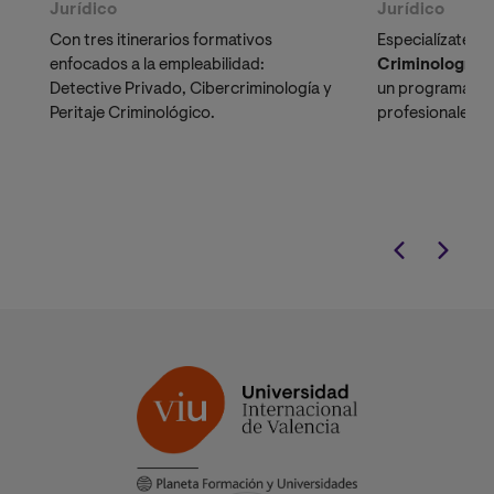
Jurídico
Jurídico
Con tres itinerarios formativos
Especialízate co
enfocados a la empleabilidad:
Criminología y
Detective Privado, Cibercriminología y
un programa di
Peritaje Criminológico.
profesionales d
y Fuerzas de S
comprender los
delictivos. Obtén
europeo
recono
SUNEDU
.