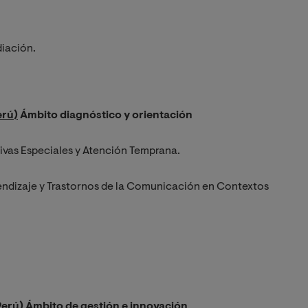
diación.
erú)
Ámbito diagnóstico y orientación
tivas Especiales y Atención Temprana.
prendizaje y Trastornos de la Comunicación en Contextos
Perú)
Ámbito de gestión e innovación