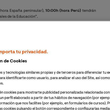
(hora España peninsular),
10:00h (hora Perú)
tendrán
ales de la Educación”.
s maestros y educadores, el interés por algunas de las
 la educación y transmitir las posibilidades formativas
los diferentes ámbitos de desarrollo y actuación.
mporta tu privacidad.
a del evento un enlace para acceder a la sesión
 como desees. Se debe tener en cuenta que, si se
n de Cookies
licitar inscripción por cada una de ellas.
s y tecnologías similares propias y de terceros para diferenciar tu e
ara identificarte como usuario, para analizar el uso del Site, así com
os.
én cookies para mostrarte publicidad personalizada relacionada con
un perfil elaborado a partir de tus hábitos de navegación (por ejemp
nformación que nos facilites (por ejemplo, en formularios de cursos).
as cookies pulsando el botón correspondiente o configurarlas median