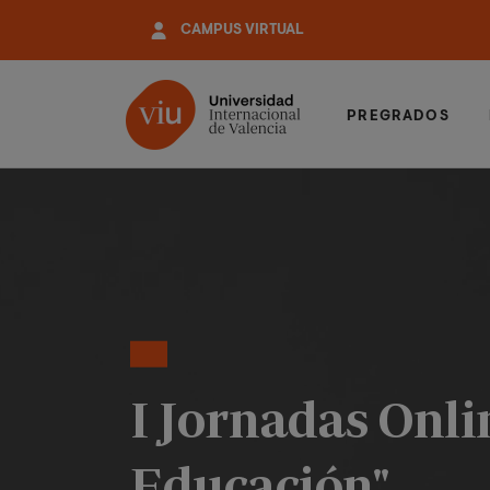
Pasar
CAMPUS VIRTUAL
al
contenido
principal
PREGRADOS
I Jornadas Onlin
Educación"