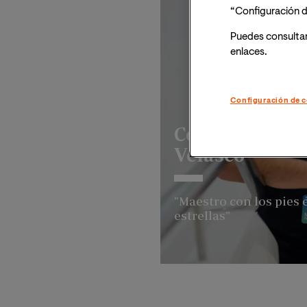
“Configuración d
Puedes consulta
enlaces.
Configuración de c
Con la partic
Velasco
"Maestro con los pies e
estrellas"