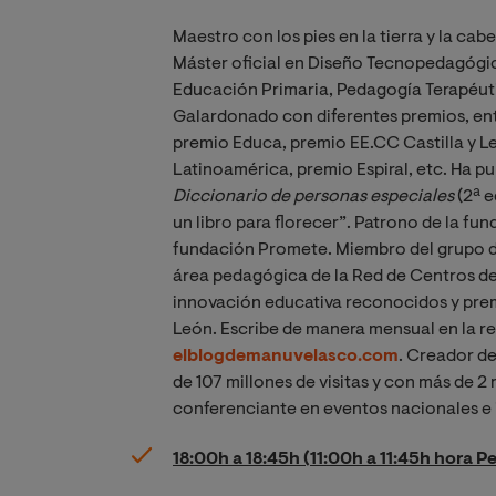
Maestro con los pies en la tierra y la cab
Máster oficial en Diseño Tecnopedagógico
Educación Primaria, Pedagogía Terapéutic
Galardonado con diferentes premios, ent
premio Educa, premio EE.CC Castilla y L
Latinoamérica, premio Espiral, etc. Ha pu
Diccionario de personas especiales
(2ª e
un libro para florecer”. Patrono de la fu
fundación Promete. Miembro del grupo de
área pedagógica de la Red de Centros de 
innovación educativa reconocidos y premia
León. Escribe de manera mensual en la r
elblogdemanuvelasco.com
. Creador de
de 107 millones de visitas y con más de 2
conferenciante en eventos nacionales e 
18:00h a 18:45h (11:00h a 11:45h hora P