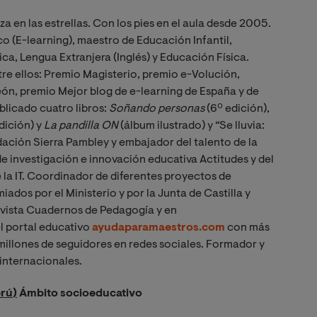
eza en las estrellas. Con los pies en el aula desde 2005.
 (E-learning), maestro de Educación Infantil,
a, Lengua Extranjera (Inglés) y Educación Física.
re ellos: Premio Magisterio, premio e-Volución,
eón, premio Mejor blog de e-learning de España y de
blicado cuatro libros:
Soñando personas
(6º edición),
dición) y
La pandilla ON
(álbum ilustrado) y “Se lluvia:
ndación Sierra Pambley y embajador del talento de la
 investigación e innovación educativa Actitudes y del
la IT. Coordinador de diferentes proyectos de
dos por el Ministerio y por la Junta de Castilla y
evista Cuadernos de Pedagogía y en
l portal educativo
ayudaparamaestros.com
con más
 millones de seguidores en redes sociales. Formador y
internacionales.
erú)
Ámbito socioeducativo