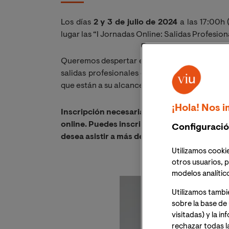
Los días
2 y 3 de julio de 2024
a las 17:00h 
lugar las “I Jornadas Online: Salidas Profesion
Queremos despertar en los estudiantes, futuro
salidas profesionales que ofrece el ámbito de
que están a su alcance para especializarse en 
¡Hola! Nos i
Inscripción necesaria. Recibirás el mismo dí
online. Puedes inscribirte a tantas sesiones
Configuració
desea asistir a más de una sesión, se debe so
Utilizamos cookie
otros usuarios, p
modelos analític
Utilizamos tambi
sobre la base de 
visitadas) y la i
rechazar todas l