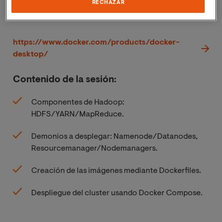
RECHAZAR
Para el desarrollo del curso, los alumnos deberán
contar con un equipo con Docker Desktop instalado.
https://www.docker.com/products/docker-
desktop/
Contenido de la sesión:
Componentes de Hadoop:
HDFS/YARN/MapReduce.
Demonios a desplegar: Namenode/Datanodes,
Resourcemanager/Nodemanagers.
Creación de las imágenes mediante Dockerfiles.
Despliegue del cluster usando Docker Compose.