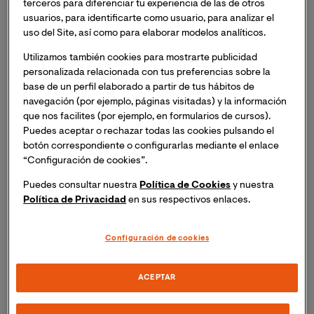
terceros para diferenciar tu experiencia de las de otros
curso “Despliegue de un Cluster Hadoop mediante
usuarios, para identificarte como usuario, para analizar el
contenedores Docker”.
Inscripción necesaria. El
uso del Site, así como para elaborar modelos analíticos.
mismo día del evento recibirás un enlace para
Utilizamos también cookies para mostrarte publicidad
acceder a la sesión virtual.
personalizada relacionada con tus preferencias sobre la
base de un perfil elaborado a partir de tus hábitos de
El curso consiste en una sesión virtual, en vivo, donde
navegación (por ejemplo, páginas visitadas) y la información
expertos te explicarán cómo automatizar el despliegue
que nos facilites (por ejemplo, en formularios de cursos).
de un cluster Hadoop simple en un solo host usando
Puedes aceptar o rechazar todas las cookies pulsando el
contenedores Docker para procesamiento Big Data.
botón correspondiente o configurarlas mediante el enlace
“Configuración de cookies”.
Una metodología que puede usarse también para un
despliegue multihost o en la nube.
Puedes consultar nuestra
Política de Cookies
y nuestra
Política de Privacidad
en sus respectivos enlaces.
Será una sesión en vivo a través de nuestra plataforma
blackboard, en la que podrás intervenir y resolver tus
Configuración de cookies
dudas. Después de la sesión, recibirás la grabación de la
sesión y el material teórico para que puedas verlo
ACEPTAR
tantas veces como necesites.