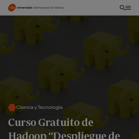
Pasar
al
contenido
principal
Ciencia y Tecnología
PE
Curso Gratuito de
Hadoop “Despliegue de