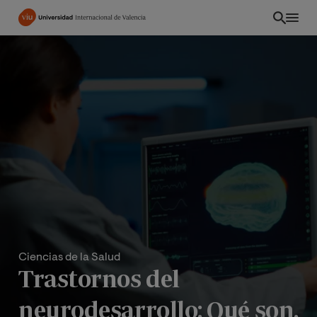
Pasar
al
contenido
principal
Ciencias de la Salud
Trastornos del
neurodesarrollo: Qué son,