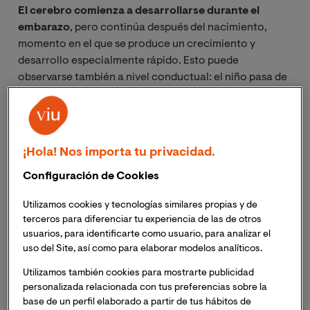
El cerebro comienza a desarrollarse durante el
embarazo
, pero continúa después del nacimiento,
momento en el que se produce un crecimiento y
desarrollo especialmente rápido. Esto puede
observarse también a nivel conductual: el niño pasa de
respuestas simples a responder a los estímulos del
entorno de manera cada vez más elaborada y compleja.
El desarrollo del sistema nervioso sigue una secuencia
¡Hola! Nos importa tu privacidad.
y se rige por una serie de principios claros y definidos.
Configuración de Cookies
Este desarrollo es posible gracias a la interacción entre
el ambiente y los factores genéticos programados y se
Utilizamos cookies y tecnologías similares propias y de
prolonga hasta el inicio de la adultez.
terceros para diferenciar tu experiencia de las de otros
usuarios, para identificarte como usuario, para analizar el
Durante el
primer año de vida
, el cerebro presenta una
uso del Site, así como para elaborar modelos analíticos.
gran capacidad de cambio y adaptación y esta
Utilizamos también cookies para mostrarte publicidad
plasticidad es esencial para que el
desarrollo se
personalizada relacionada con tus preferencias sobre la
produzca de forma adecuada
y para que el niño/a
base de un perfil elaborado a partir de tus hábitos de