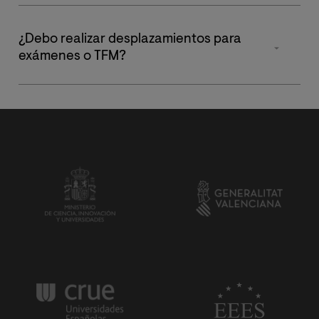
extracurriculares.
Sí. Si has trabajado al menos un año a tiempo completo
en el ámbito de la geriatría o gerontología, puedes
¿Debo realizar desplazamientos para
solicitar el reconocimiento de créditos. La solicitud
exámenes o TFM?
será evaluada por el Departamento de Prácticas.
No. Todos los exámenes y la defensa del Trabajo de Fin
de Maestría se realizan de forma remota 100% virtual,
con verificación biométrica y máxima seguridad
académica.