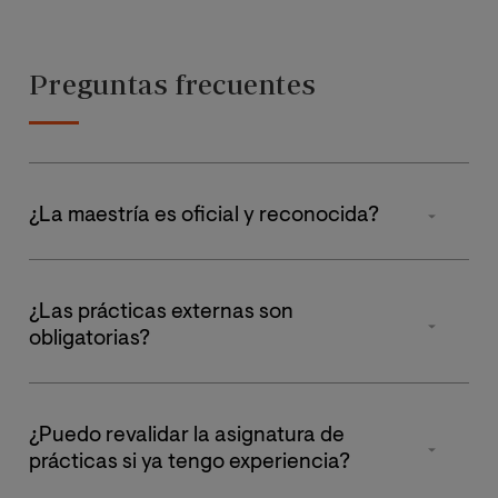
Preguntas frecuentes
¿La maestría es oficial y reconocida?
Sí. Es una Maestría Oficial reconocida por el Ministerio
de Universidades de España, y publicada en el Registro
¿Las prácticas externas son
de Universidades, Centros y Títulos (RUCT) del
obligatorias?
Ministerio de Educación y Formación Profesional del
Gobierno de España.
Sí. La maestría incluye 6 créditos obligatorios de
prácticas (100 horas), que podrás realizar en centros de
¿Puedo revalidar la asignatura de
día, hospitales, residencias o entidades
prácticas si ya tengo experiencia?
gerontológicas. También podrás hacer hasta 500 horas