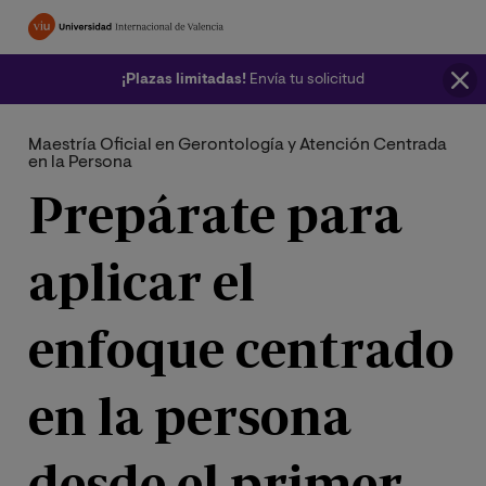
Pasar
al
contenido
¡Plazas limitadas!
Envía tu solicitud
principal
Maestría Oficial en Gerontología y Atención Centrada
en la Persona
Prepárate para
aplicar el
enfoque centrado
en la persona
desde el primer