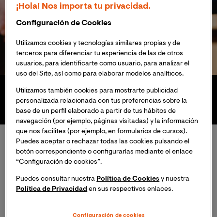
¡Hola! Nos importa tu privacidad.
Configuración de Cookies
Utilizamos cookies y tecnologías similares propias y de
terceros para diferenciar tu experiencia de las de otros
usuarios, para identificarte como usuario, para analizar el
uso del Site, así como para elaborar modelos analíticos.
Utilizamos también cookies para mostrarte publicidad
Convocato
Título
Formato
Duración 1
personalizada relacionada con tus preferencias sobre la
ria Octubre
Oficial
Online
año
base de un perfil elaborado a partir de tus hábitos de
navegación (por ejemplo, páginas visitadas) y la información
que nos facilites (por ejemplo, en formularios de cursos).
Puedes aceptar o rechazar todas las cookies pulsando el
botón correspondiente o configurarlas mediante el enlace
¿Por qué hacer la Maestría en
“Configuración de cookies”.
Gerontología y Atención
Puedes consultar nuestra
Política de Cookies
y nuestra
Centrada en la Persona?
Política de Privacidad
en sus respectivos enlaces.
Configuración de cookies