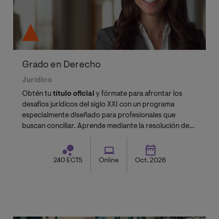
Grado en Derecho
Jurídico
Obtén tu
título oficial
y fórmate para afrontar los
desafíos jurídicos del siglo XXI con un programa
especialmente diseñado para profesionales que
buscan conciliar. Aprende mediante la resolución de
casos prácticos reales, guiado por un claustro
formado por doctores acreditados, académicos
especializados y profesionales en activo
240 ECTS
Online
Oct. 2026