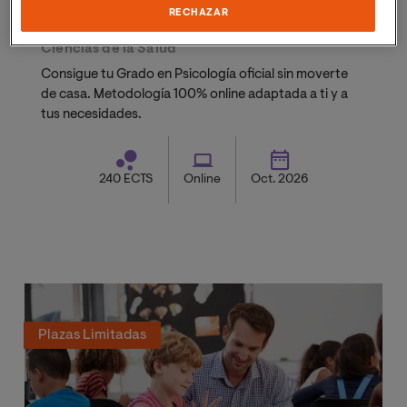
RECHAZAR
Grado en Psicología
Ciencias de la Salud
Consigue tu Grado en Psicología oficial sin moverte
de casa. Metodología 100% online adaptada a ti y a
tus necesidades.
240 ECTS
Online
Oct. 2026
Plazas Limitadas