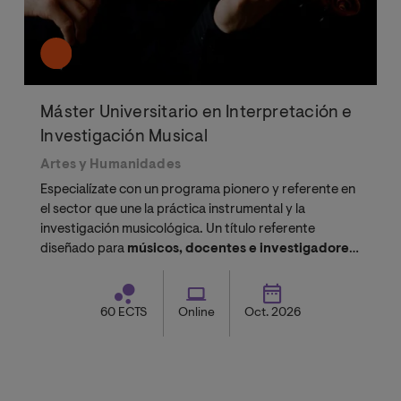
Máster Universitario en Interpretación e
Investigación Musical
Artes y Humanidades
Especialízate con un programa pionero y referente en
el sector que une la práctica instrumental y la
investigación musicológica. Un título referente
diseñado para
músicos, docentes e investigadores
que buscan sumar puntos en
oposiciones de
conservatorio
, acceder al
doctorado
o perfeccionar
su perfil artístico sin renunciar a su actividad
60 ECTS
Online
Oct. 2026
profesional.