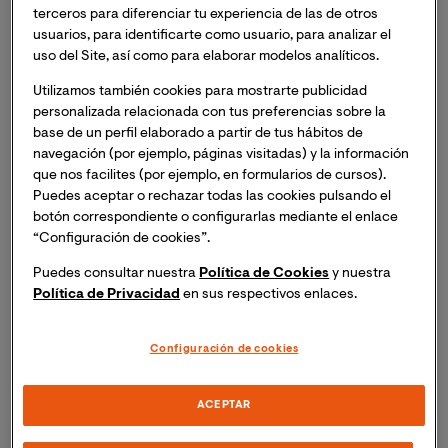
demandadas: infanto-juvenil, demencias y
terceros para diferenciar tu experiencia de las de otros
envejecimiento.
usuarios, para identificarte como usuario, para analizar el
uso del Site, así como para elaborar modelos analíticos.
Utilizamos también cookies para mostrarte publicidad
90 ECTS
Online
Oct. 2026
personalizada relacionada con tus preferencias sobre la
base de un perfil elaborado a partir de tus hábitos de
navegación (por ejemplo, páginas visitadas) y la información
que nos facilites (por ejemplo, en formularios de cursos).
Puedes aceptar o rechazar todas las cookies pulsando el
botón correspondiente o configurarlas mediante el enlace
“Configuración de cookies”.
Puedes consultar nuestra
Política de Cookies
y nuestra
Plazas limitadas
Política de Privacidad
en sus respectivos enlaces.
Configuración de cookies
ACEPTAR