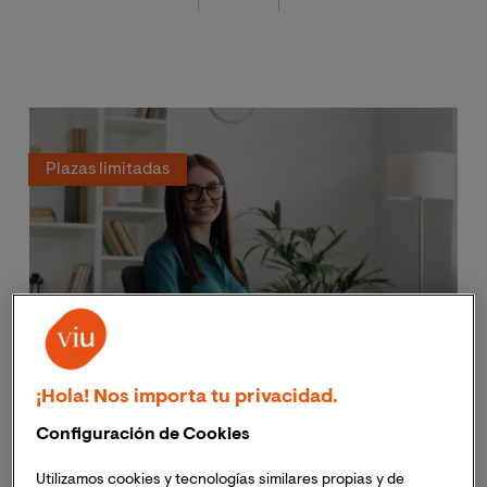
Plazas limitadas
Máster Universitario en Psicología
¡Hola! Nos importa tu privacidad.
General Sanitaria
Configuración de Cookies
Ciencias de la Salud
El único máster que te especializa en las áreas más
Utilizamos cookies y tecnologías similares propias y de