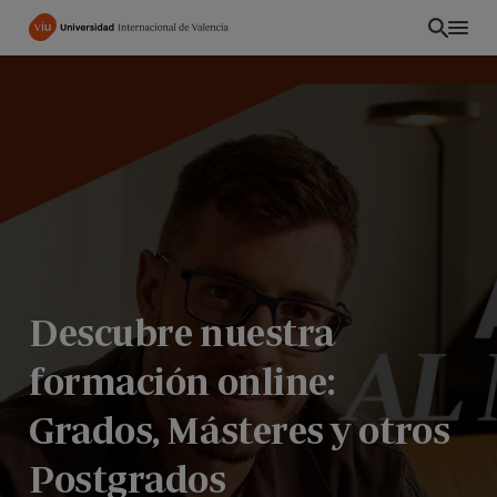
Pasar
al
contenido
principal
Descubre nuestra
formación online:
ES
Grados, Másteres y otros
Postgrados