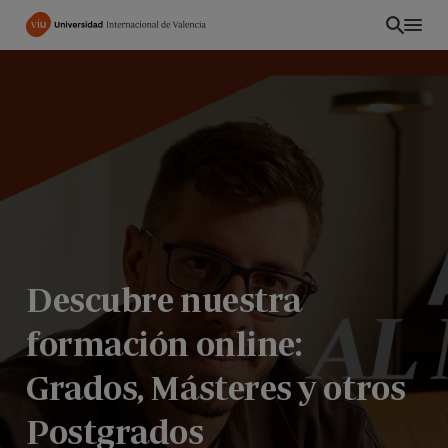
Pasar
al
contenido
principal
Descubre nuestra
formación online:
ES
Grados, Másteres y otros
Postgrados