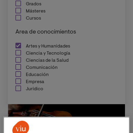
Grados
Másteres
Cursos
Area de conocimientos
Artes y Humanidades
Ciencia y Tecnología
Ciencias de la Salud
Comunicación
Educación
Empresa
Jurídico
Plazas limitadas