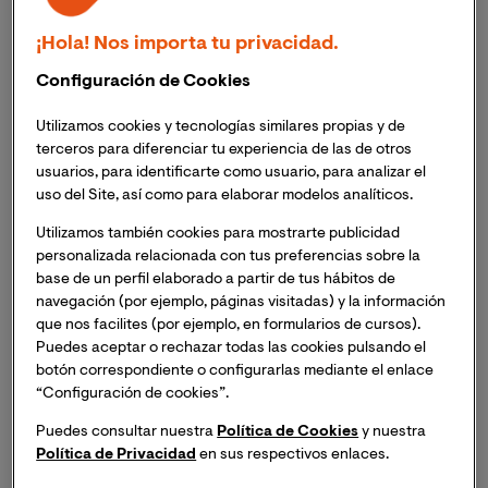
¡Hola! Nos importa tu privacidad.
Configuración de Cookies
Utilizamos cookies y tecnologías similares propias y de
terceros para diferenciar tu experiencia de las de otros
Máster Universitario en Interpretación e
usuarios, para identificarte como usuario, para analizar el
uso del Site, así como para elaborar modelos analíticos.
Investigación Musical
Artes y Humanidades
Utilizamos también cookies para mostrarte publicidad
personalizada relacionada con tus preferencias sobre la
Especialízate con un programa pionero y referente en
base de un perfil elaborado a partir de tus hábitos de
el sector que une la práctica instrumental y la
navegación (por ejemplo, páginas visitadas) y la información
investigación musicológica. Un título referente
que nos facilites (por ejemplo, en formularios de cursos).
diseñado para
músicos, docentes e investigadores
Puedes aceptar o rechazar todas las cookies pulsando el
que buscan sumar puntos en
oposiciones de
botón correspondiente o configurarlas mediante el enlace
conservatorio
, acceder al
doctorado
o perfeccionar
“Configuración de cookies”.
su perfil artístico sin renunciar a su actividad
60 ECTS
Online
Oct. 2026
profesional.
Puedes consultar nuestra
Política de Cookies
y nuestra
Política de Privacidad
en sus respectivos enlaces.